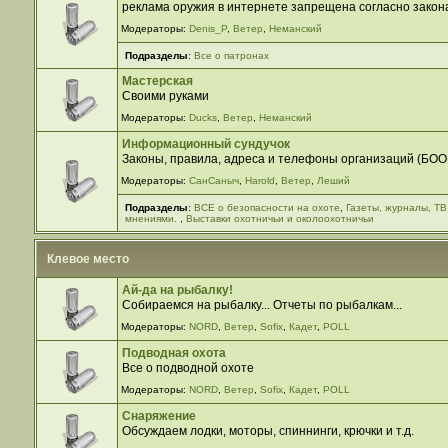
реклама оружия в интернете запрещена согласно закона
Модераторы:
Denis_P
,
Ветер
,
Неманский
Подразделы
:
Все о патронах
Мастерская
Своими руками
Модераторы:
Ducks
,
Ветер
,
Неманский
Информационный сундучок
Законы, правила, адреса и телефоны организаций (БООР,
Модераторы:
СанСаныч
,
Harold
,
Ветер
,
Леший
Подразделы
:
ВСЕ о безопасности на охоте
,
Газеты, журналы, ТВ
мнениями.
,
Выставки охотничьи и околоохотничьи
Клевое место
Ай-да на рыбалку!
Собираемся на рыбалку... Отчеты по рыбалкам...
Модераторы:
NORD
,
Ветер
,
Sofix
,
Кадет
,
POLL
Подводная охота
Все о подводной охоте
Модераторы:
NORD
,
Ветер
,
Sofix
,
Кадет
,
POLL
Снаряжение
Обсуждаем лодки, моторы, спиннинги, крючки и т.д.