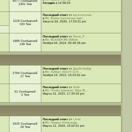
9577 Сообщений
Сегодня
в 14:58:03
2301 Тем
Последний ответ
от
вася-охотник
в
Re: Куплю охотничью карт...
1129 Сообщений
Августа 04, 2026, 17:53:31 pm
183 Тем
Последний ответ
от
Denis_P
в
Re: BLASER R8 308win
1886 Сообщений
Ноября 04, 2024, 00:46:39 am
139 Тем
Последний ответ
от
ДасИстКайф
в
Re: Хуберт 2021!!! 11-й ...
2764 Сообщений
Ноября 16, 2022, 10:23:02 am
17 Тем
Последний ответ
от
Sofix
в
Re: Чтобы помнили. Юра Ж...
41 Сообщений
Марта 31, 2025, 17:35:34 pm
3 Тем
Последний ответ
от
LAnd
в
Re: Герман Александр
2525 Сообщений
Марта 12, 2026, 15:02:01 pm
29 Тем