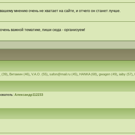
вашему мнению очень не хватает на сайте, и отчего он станет лучше.
 очень важной тематике, пиши сюда - организуем!
 (39)
,
Витамин (46)
,
V.A.O. (55)
,
safon@mail.ru (45)
,
HANKA (68)
,
gwagen (49)
,
iaiby (57)
,
зователь:
Александр112233