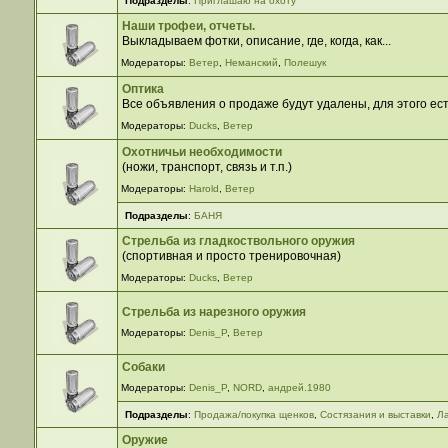
Подразделы
:
Приглашаю на охоту
Наши трофеи, отчеты.
Выкладываем фотки, описание, где, когда, как...
Модераторы:
Ветер
,
Неманский
,
Полешук
Оптика
Все объявления о продаже будут удалены, для этого 
Модераторы:
Ducks
,
Ветер
Охотничьи необходимости
(ножи, транспорт, связь и т.п.)
Модераторы:
Harold
,
Ветер
Подразделы
:
БАНЯ
Стрельба из гладкоствольного оружия
(спортивная и просто тренировочная)
Модераторы:
Ducks
,
Ветер
Стрельба из нарезного оружия
Модераторы:
Denis_P
,
Ветер
Собаки
Модераторы:
Denis_P
,
NORD
,
андрей.1980
Подразделы
:
Продажа/покупка щенков
,
Cостязания и выставки
,
Л
Оружие