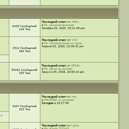
Последний ответ
от
ИЖик
в
Re: качыныя прысмакі
6428 Сообщений
Октября 26, 2025, 20:21:09 pm
126 Тем
Последний ответ
от
VLD
в
Re: Сигнализация на оруж...
Апреля 02, 2026, 15:36:32 pm
2511 Сообщений
284 Тем
Последний ответ
от
ИРМА
в
Re: Цены на путёвки
50291 Сообщений
Августа 05, 2026, 20:05:23 pm
255 Тем
Последний ответ
от
vmx
в
ИЖ-58МА 12 калибра
Сегодня
в 18:27:56
3447 Сообщений
323 Тем
 и
Последний ответ
от
Lytvin
в
Re: Куплю ТОЗ-63