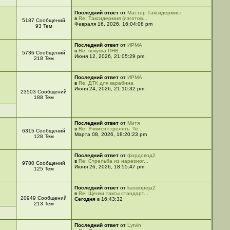
Последний ответ
от
Мастер Таксидермист
в
Re: Таксидермия (изготов...
5187 Сообщений
Февраля 16, 2026, 16:04:08 pm
93 Тем
Последний ответ
от
ИРМА
в
Re: покупка ПНВ
5736 Сообщений
Июня 12, 2026, 21:05:29 pm
218 Тем
Последний ответ
от
ИРМА
в
Re: ДТК для карабина
Июня 24, 2026, 21:10:32 pm
23503 Сообщений
188 Тем
Последний ответ
от
Митя
в
Re: Учимся стрелять. Те...
6315 Сообщений
Марта 08, 2026, 18:20:23 pm
128 Тем
Последний ответ
от
фордовод2
в
Re: Стрельба из нарезног...
9780 Сообщений
Июня 26, 2026, 18:55:47 pm
125 Тем
Последний ответ
от
kassiopeja2
в
Re: Щенки таксы стандарт...
20949 Сообщений
Сегодня
в 16:43:32
213 Тем
Последний ответ
от
Lytvin