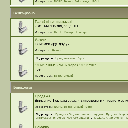
Модераторы:
NORD
,
Ветер
,
Sofix
,
Кадет
,
POLL
Всяко-разно...
Паляўнiчыя прысмакi
Охотничья кухня, рецепты
Модераторы:
Harold
,
Ветер
,
Полешук
Услуги
Поможем друг другу?
Модератор:
Ветер
Подразделы
:
Предложение
,
Спрос
"Жы", "Шы" - пиши через "Ж" и "Ш"...
Треп...
Модераторы:
Ветер
,
Леший
Барахолка
Продажа
Внимание: Реклама оружия запрещена в интернете в лю
Модераторы:
NORD
,
Ветер
,
Леший
,
Sofix
Подразделы
:
Продажа Гладкоствольного оружия
,
Продажа Нарез
оптических приборов (Ночного видения)
,
Продажа снаряжения
,
Пр
Покупка