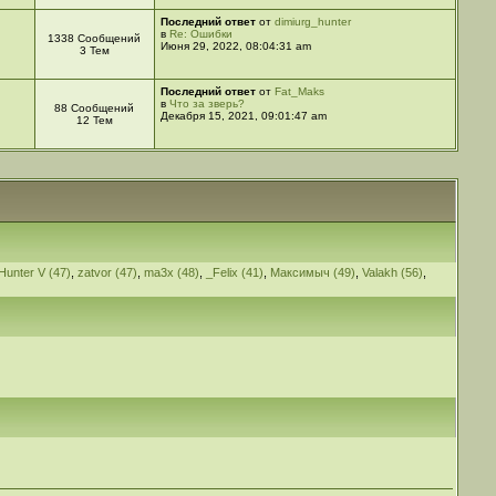
Последний ответ
от
dimiurg_hunter
в
Re: Ошибки
1338 Сообщений
Июня 29, 2022, 08:04:31 am
3 Тем
Последний ответ
от
Fat_Maks
в
Что за зверь?
88 Сообщений
Декабря 15, 2021, 09:01:47 am
12 Тем
Hunter V (47)
,
zatvor (47)
,
ma3x (48)
,
_Felix (41)
,
Максимыч (49)
,
Valakh (56)
,