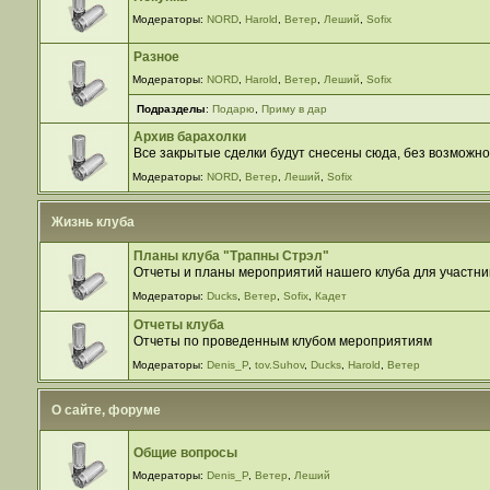
Модераторы:
NORD
,
Harold
,
Ветер
,
Леший
,
Sofix
Разное
Модераторы:
NORD
,
Harold
,
Ветер
,
Леший
,
Sofix
Подразделы
:
Подарю
,
Приму в дар
Архив барахолки
Все закрытые сделки будут снесены сюда, без возможно
Модераторы:
NORD
,
Ветер
,
Леший
,
Sofix
Жизнь клуба
Планы клуба "Трапны Стрэл"
Отчеты и планы мероприятий нашего клуба для участни
Модераторы:
Ducks
,
Ветер
,
Sofix
,
Кадет
Отчеты клуба
Отчеты по проведенным клубом мероприятиям
Модераторы:
Denis_P
,
tov.Suhov
,
Ducks
,
Harold
,
Ветер
О сайте, форуме
Общие вопросы
Модераторы:
Denis_P
,
Ветер
,
Леший