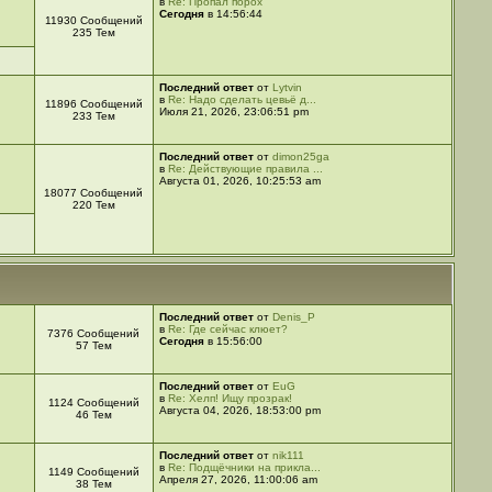
в
Re: Пропал порох
Сегодня
в 14:56:44
11930 Сообщений
235 Тем
Последний ответ
от
Lytvin
в
Re: Надо сделать цевьё д...
11896 Сообщений
Июля 21, 2026, 23:06:51 pm
233 Тем
Последний ответ
от
dimon25ga
в
Re: Действующие правила ...
Августа 01, 2026, 10:25:53 am
18077 Сообщений
220 Тем
Последний ответ
от
Denis_P
в
Re: Где сейчас клюет?
7376 Сообщений
Сегодня
в 15:56:00
57 Тем
Последний ответ
от
EuG
в
Re: Хелп! Ищу прозрак!
1124 Сообщений
Августа 04, 2026, 18:53:00 pm
46 Тем
Последний ответ
от
nik111
в
Re: Подщёчники на прикла...
1149 Сообщений
Апреля 27, 2026, 11:00:06 am
38 Тем