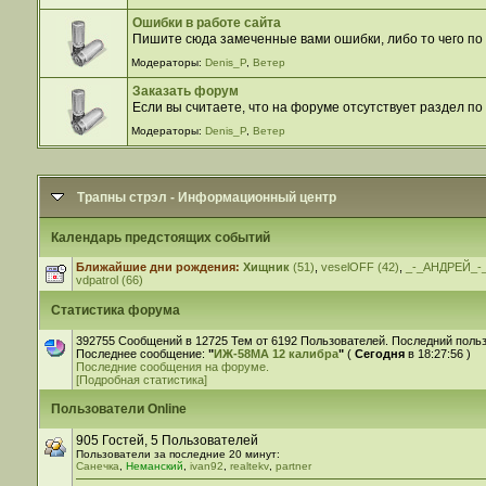
Ошибки в работе сайта
Пишите сюда замеченные вами ошибки, либо то чего по 
Модераторы:
Denis_P
,
Ветер
Заказать форум
Если вы считаете, что на форуме отсутствует раздел по
Модераторы:
Denis_P
,
Ветер
Трапны стрэл - Информационный центр
Календарь предстоящих событий
Ближайшие дни рождения:
Хищник
(51)
,
veselOFF (42)
,
_-_АНДРЕЙ_-_
vdpatrol (66)
Статистика форума
392755 Сообщений в 12725 Тем от 6192 Пользователей. Последний поль
Последнее сообщение:
"
ИЖ-58МА 12 калибра
"
(
Сегодня
в 18:27:56 )
Последние сообщения на форуме.
[Подробная статистика]
Пользователи Online
905 Гостей, 5 Пользователей
Пользователи за последние 20 минут:
Санечка
,
Неманский
,
ivan92
,
realtekv
,
partner