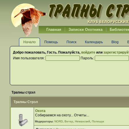
Главная
Записки Охотника
Библиоте
Начало
Помощь
Поиск
Календарь
Blog
Добро пожаловать,
Гость
. Пожалуйста,
войдите
или
зарегистрируй
Имя пользователя:
Пароль:
Трапны стрэл
Трапны Стрэл
Охота
Собираемся на охоту... Отчеты...
Модераторы:
NORD
,
Ветер
,
Неманский
,
Полешук