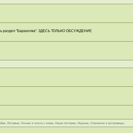
есть раздел "Барахолка". ЗДЕСЬ ТОЛЬКО ОБСУЖДЕНИЕ
айки
,
Легавые
,
Гончие и охота с ними
,
Наши потомки
,
Норные
,
Спаниели и ретриверы