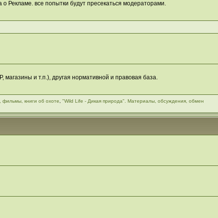
 о Рекламе. все попытки будут пресекаться модераторами.
 магазины и т.п.), другая нормативной и правовая база.
, фильмы, книги об охоте
,
"Wild Life - Дикая природа". Материалы, обсуждения, обмен