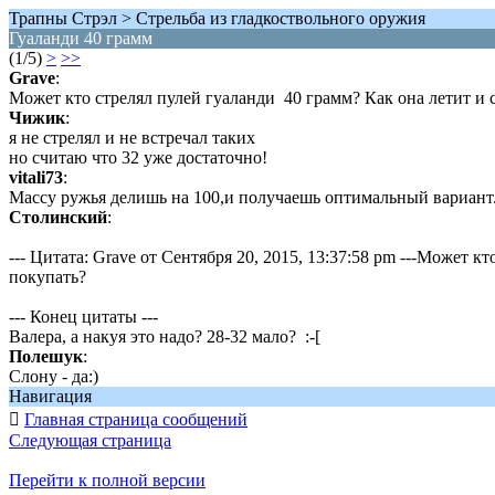
Трапны Стрэл > Стрельба из гладкоствольного оружия
Гуаланди 40 грамм
(1/5)
>
>>
Grave
:
Может кто стрелял пулей гуаланди 40 грамм? Как она летит и 
Чижик
:
я не стрелял и не встречал таких
но считаю что 32 уже достаточно!
vitali73
:
Массу ружья делишь на 100,и получаешь оптимальный вариант
Столинский
:
--- Цитата: Grave от Сентября 20, 2015, 13:37:58 pm ---Может к
покупать?
--- Конец цитаты ---
Валера, а накуя это надо? 28-32 мало? :-[
Полешук
:
Слону - да:)
Навигация

Главная страница сообщений
Следующая страница
Перейти к полной версии