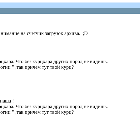
 внимание на счетчик загрузок архива. ;D
рцхара. Что без курцхара других пород не видишь.
гии " ,так причём тут твой курц?
 наша !
рцхара. Что без курцхара других пород не видишь.
гии " ,так причём тут твой курц?