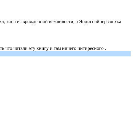
тил, типа из врожденной вежливости, а Эндиснайпер слехка
ть что читали эту книгу и там ничего интиресного .