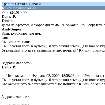
Трапны Стрэл > Собаки
Книги по кинологии
<<
<
(2/16)
>
>>
Denis_P
:
Dimon
:
дабы не офф-топ, и скорее для темы: "Поржать". но... обратите
AndySniper
:
Заяц, курцхаара там нет.
заяц
:
Умничка ты наша !
Ты не устал лесть в бутылку. Я что ложил ссылку для твоего ку
Уважаемый что за ветка,внимательно почитай" Книги по киноло
Задрали малолетки
Denis_P
:
--- Цитата: заяц от Февраля 02, 2009, 18:58:28 pm ---Умничка ты
Ты не устал лесть в бутылку. Я что ложил ссылку для твоего ку
Уважаемый что за ветка,внимательно почитай" Книги по киноло
Задрали малолетки