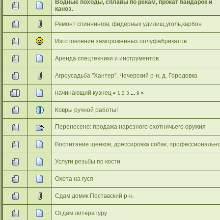
Водные походы, сплавы по рекам, прокат байдарок и
каноэ.
Ремонт спиннингов, фидерных удилищ,уголь,карбон
Изготовление замороженных полуфабрикатов
Аренда спецтехники и инструментов
Агроусадьба "Хантер", Чечерский р-н, д. Городовка
начинающий кузнец
«
1
2
3
...
9
»
Ковры ручной работы!
Перенесено: продажа нарезного охотничьего оружия
Воспитание щенков, дрессировка собак, профессиональн
Услуги резьбы по кости
Охота на гуся
Сдам домик Поставский р-н.
Отдам литературу