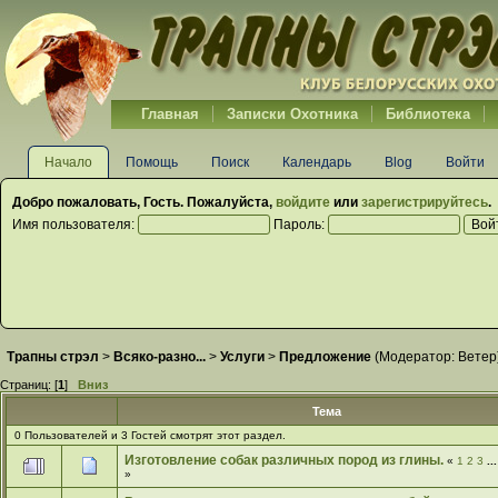
Главная
Записки Охотника
Библиотека
Начало
Помощь
Поиск
Календарь
Blog
Войти
Добро пожаловать,
Гость
. Пожалуйста,
войдите
или
зарегистрируйтесь
.
Имя пользователя:
Пароль:
Трапны стрэл
>
Всяко-разно...
>
Услуги
>
Предложение
(Модератор:
Ветер
Страниц: [
1
]
Вниз
Тема
0 Пользователей и 3 Гостей смотрят этот раздел.
Изготовление собак различных пород из глины.
«
1
2
3
..
»