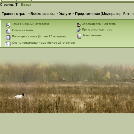
Страниц: [
1
]
Вверх
Трапны стрэл
>
Всяко-разно...
>
Услуги
>
Предложение
(Модератор:
Ветер
Тема с Вашими ответами
Заблокированная тема
Прикрепленная тема
Обычная тема
Голосование
Популярная тема (более 15 ответов)
Очень популярная тема (более 25 ответов)