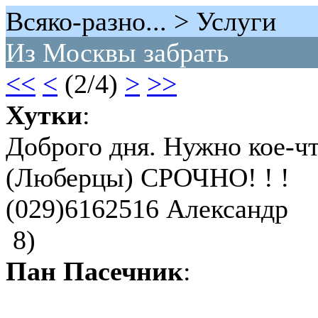
Всяко-разно... > Услуги
Из Москвы забрать
<<
<
(2/4)
>
>>
Хутки
:
Доброго дня. Нужно кое-ч
(Люберцы) СРОЧНО! ! !
(029)6162516 Александр
8)
Пан Пасечник
: