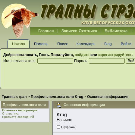
Главная
Записки Охотника
Библиотека
Начало
Помощь
Поиск
Календарь
Blog
Войти
Добро пожаловать,
Гость
. Пожалуйста,
войдите
или
зарегистрируйтесь
.
Имя пользователя:
Пароль:
Трапны стрэл
>
Профиль пользователя Krug
>
Основная информация
Профиль пользователя
Основная информация
Основная информация
Статистика
Krug 
Просмотр сообщений
Новичок
Оффлайн