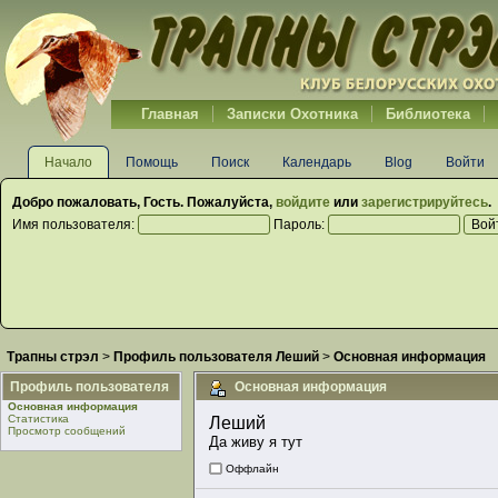
Главная
Записки Охотника
Библиотека
Начало
Помощь
Поиск
Календарь
Blog
Войти
Добро пожаловать,
Гость
. Пожалуйста,
войдите
или
зарегистрируйтесь
.
Имя пользователя:
Пароль:
Трапны стрэл
>
Профиль пользователя Леший
>
Основная информация
Профиль пользователя
Основная информация
Основная информация
Статистика
Леший 
Просмотр сообщений
Да живу я тут
Оффлайн