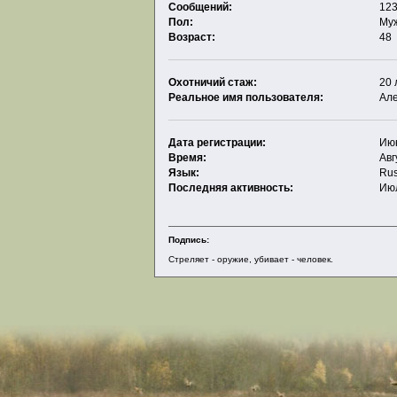
Сообщений:
123
Пол:
Му
Возраст:
48
Охотничий стаж:
20 
Реальное имя пользователя:
Ал
Дата регистрации:
Июн
Время:
Авг
Язык:
Rus
Последняя активность:
Июл
Подпись:
Стреляет - оружие, убивает - человек.