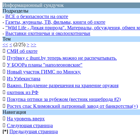
Информационный сундучок
Подразделы
-
ВСЕ о безопасности на охоте
-
Газеты, журналы, ТВ, фильмы, книги об охоте
-
"Wild Life - Дикая природа". Материалы, обсуждения, обмен 
-
Выставки охотничьи и околоохотничьи
Тем
<<
<
(2/25)
>
>>

СМИ об охоте

Путёвку с ihunt.by теперь можно не распечатывать.

У БООРа планы "наполеоновские"

Новый участок ГИМС по Минску.

Из Узбекистана

Важно. Продление разрешения на хранение оружия

охотник из РФ

Покупка оптики за рубежом (вестник нищеброда #2)

Ростех спас Климовский патронный завод от банкротства(+)
Навигация

На уровень вверх

Следующая страница
[*]
Предыдущая страница