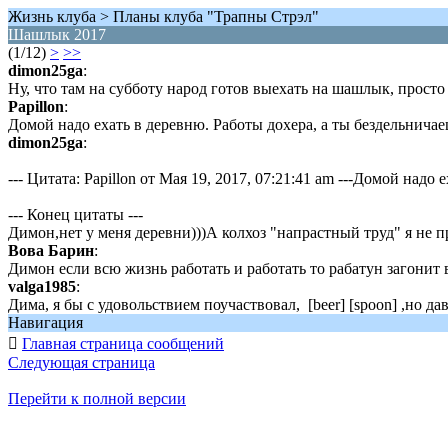
Жизнь клуба > Планы клуба "Трапны Стрэл"
Шашлык 2017
(1/12)
>
>>
dimon25ga
:
Ну, что там на субботу народ готов выехать на шашлык, прост
Papillon
:
Домой надо ехать в деревню. Работы дохера, а ты бездельничае
dimon25ga
:
--- Цитата: Papillon от Мая 19, 2017, 07:21:41 am ---Домой надо
--- Конец цитаты ---
Димон,нет у меня деревни)))А колхоз "напрастный труд" я не п
Вова Барин
:
Димон если всю жизнь работать и работать то рабатун загонит 
valga1985
:
Дима, я бы с удовольствием поучаствовал, [beer] [spoon] ,но д
Навигация

Главная страница сообщений
Следующая страница
Перейти к полной версии