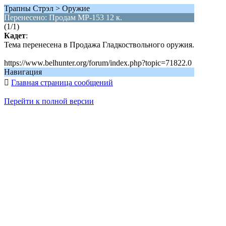
Трапны Стрэл > Оружие
Перенесено: Продам МР-153 12 к.
(1/1)
Кадет
:
Тема перенесена в Продажа Гладкоствольного оружия.
https://www.belhunter.org/forum/index.php?topic=71822.0
Навигация

Главная страница сообщений
Перейти к полной версии