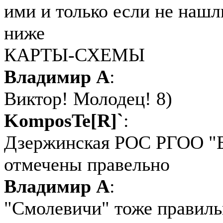
ими и только если не наш
ниже
КАРТЫ-СХЕМЫ
Владимир А
:
Виктор! Молодец! 8)
KomposTe[R]`
:
Дзержинская РОС РГОО "БО
отмечены правельно
Владимир А
:
"Смолевичи" тоже правиль