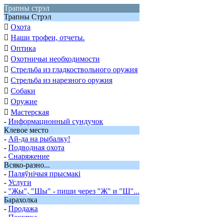
Трапны стрэл
Трапны Стрэл

Охота

Наши трофеи, отчеты.

Оптика

Охотничьи необходимости

Стрельба из гладкоствольного оружия

Стрельба из нарезного оружия

Собаки

Оружие

Мастерская
-
Информационный сундучок
Клевое место
-
Ай-да на рыбалку!
-
Подводная охота
-
Снаряжение
Всяко-разно...
-
Паляўнiчыя прысмакi
-
Услуги
-
"Жы", "Шы" - пиши через "Ж" и "Ш"...
Барахолка
-
Продажа