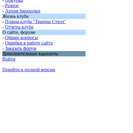
-
Покупка
-
Разное
-
Архив барахолки
Жизнь клуба
-
Планы клуба "Трапны Стрэл"
-
Отчеты клуба
О сайте, форуме
-
Общие вопросы
-
Ошибки в работе сайта
-
Заказать форум
Дополнительные варианты
Войти
Перейти к полной версии