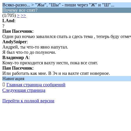
Всяко-разно... > "Жы", "Шы" - пиши через "Ж" и "Ш"...
Почему все спят?
(1/705)
>
>>
LAnd
:
?
Пан Пасечник
:
Один раз ночью завалился спать а сдесь тема , теперь буду отмеч
AndySniper
:
Андрей, ты что-то явно напутал.
Я был что-то до полуночи.
Владимир А
:
Кому-то приходится вахту нести, пока все спят.
Пан Пасечник
:
Или работать как мне. В 3ч и на вахте спят новерное.
Навигация

Главная страница сообщений
Следующая страница
Перейти к полной версии