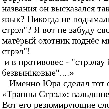
названия он высказался та
язык? Никогда не подымали
стрэл"? Я вот не забуду св
матёрый охотник поднёс м
стрэл"!
и в противовес - "стрэлау
безвынiковые"....»
Именно Юра сделал тот с
«Трапны Стрэл»: вальдшне
Вот его резюмирующие сл