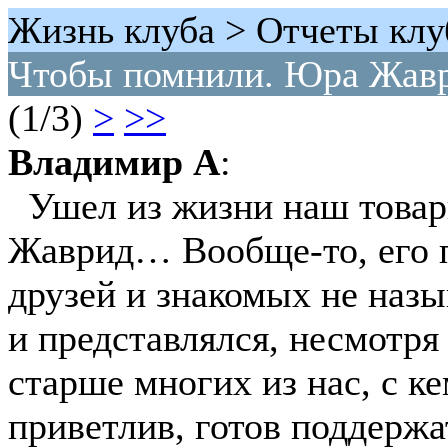
Жизнь клуба > Отчеты клу
Чтобы помнили. Юра Жавр
(1/3)
>
>>
Владимир А
:
Ушел из жизни наш това
Жаврид… Вообще-то, его п
друзей и знакомых не назы
и представлялся, несмотря 
старше многих из нас, с к
приветлив, готов поддерж