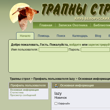
Главная
Записки Охотника
Библиоте
Начало
Помощь
Поиск
Календарь
Blog
Добро пожаловать,
Гость
. Пожалуйста,
войдите
или
зарегистрируй
Имя пользователя:
Пароль:
Трапны стрэл
>
Профиль пользователя lazy
>
Основная информаци
Профиль пользователя
Основная информация
Основная информация
Статистика
lazy 
Просмотр сообщений
Новичок
Оффлайн