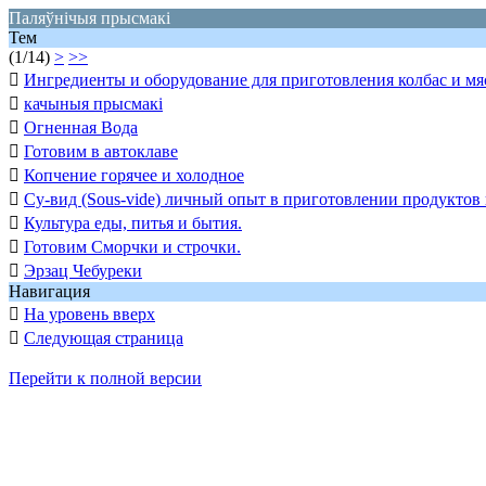
Паляўнiчыя прысмакi
Тем
(1/14)
>
>>

Ингредиенты и оборудование для приготовления колбас и мяс

качыныя прысмакі

Огненная Вода

Готовим в автоклаве

Копчение горячее и холодное

Су-вид (Sous-vide) личный опыт в приготовлении продуктов

Культура еды, питья и бытия.

Готовим Сморчки и строчки.

Эрзац Чебуреки
Навигация

На уровень вверх

Следующая страница
Перейти к полной версии