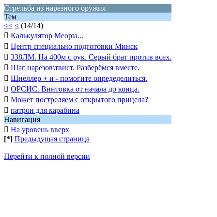
Стрельба из нарезного оружия
Тем
<<
<
(14/14)

Калькулятор Meopta...

Центр специально подготовки Минск

338ЛМ. На 400м с рук. Серый брат против всех.

Шаг нарезов\твист. Разберёмся вместе.

Шнеллер + и - помогите опредеделиться.

ОРСИС. Винтовка от начала до конца.

Может постреляем с открытого прицела?

патрон для карабина
Навигация

На уровень вверх
[*]
Предыдущая страница
Перейти к полной версии