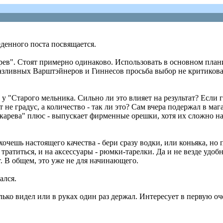
еденного поста посвящается.
рев". Стоят примерно одинаково. Использовать в основном плани
азливных Варштэйнеров и Гиннесов просьба выбор не критиковать
6 у "Старого мельника. Сильно ли это влияет на результат? Если 
т не градус, а количество - так ли это? Сам вчера подержал в ма
арева" плюс - выпускает фирменные орешки, хотя их сложно най
очешь настоящего качества - бери сразу водки, или коньяка, но 
 тратиться, и на аксессуары - рюмки-тарелки. Да и не везде удоб
. В общем, это уже не для начинающего.
ался.
лько видел или в руках один раз держал. Интересует в первую оче