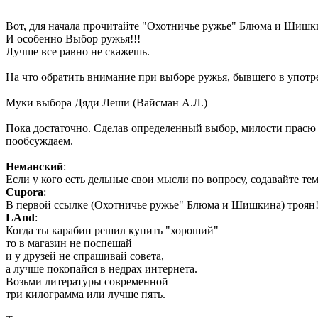
Вот, для начала прочитайте "Охотничье ружье" Блюма и Шишк
И особенно Выбор ружья!!!
Лучше все равно не скажешь.
На что обратить внимание при выборе ружья, бывшего в употре
Муки выбора Дяди Леши (Вайсман А.Л.)
Пока достаточно. Сделав определенный выбор, милости прасю 
пообсуждаем.
Неманский
:
Если у кого есть дельные свои мысли по вопросу, содавайте те
Cupora
:
В первой ссылке (Охотничье ружье" Блюма и Шишкина) троян
LAnd
:
Когда ты карабин решил купить "хороший"
то в магазин не поспешай
и у друзей не спрашивай совета,
а лучше покопайся в недрах интернета.
Возьми литературы современной
три килограмма или лучше пять.