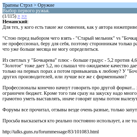
Трапны Стрэл > Оружие
Выбор первого ружья.
(1/115)
>
>>
Неманский
:
Для тех, у кого есть такие же сомнения, как у автора нижеприв
"Стою перед выбором чего взять - "Старый мельник" vs "Бочка
не профессионал, беру для себя, поэтому сторонникам только р
что уже больше месяца не могу определиться.
Из светлых у "Бочкарева" плюс - больше градус - 5,2 против 4,
"Золотое" тоже дает 5,2, но слышал что ожидаемое качество дае
только на первых порах а потом привыкаешь к любому? У "Бочк
других производителей, или лучше все же с фирменными?
Профессионалы конечно начнут говорить про другой формат... х
ограничен бюджет. Кроме того там сразу на закуску надо много
грамотно уметь выставлять, иначе говорят шумы потом вылезут
Форумы все прочитал, отзывы везде очень разные, только запут
Просьба высказаться кто реально постоянно использует, а не то
http://talks.guns.ru/forummessage/83/101083.html