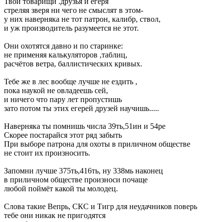
Твои товарищи .друзья и егеря
стреляя зверя ни чего не смыслят в этом-
у них наверняка не тот патрон, калибр, ствол,
и уж производитель разумеется не этот.
Они охотятся давно и по старинке:
не применяя калькуляторов ,таблиц,
расчётов ветра, баллистических кривых.
Тебе же в лес вообще лучше не ездить ,
пока наукой не овладеешь сей,
и ничего что пару лет пропустишь
зато потом ты этих егерей друзей научишь.....
Наверняка ты помнишь числа 39ть,51ин и 54ре
Скорее постарайся этот ряд забыть
При выборе патрона для охоты в приличном обществе
не стоит их произносить.
Запомни лучше 375ть,416ть, ну 338мь наконец
в приличном обществе произноси почаще
любой поймёт какой ты молодец.
Слова такие Вепрь, СКС и Тигр для неудачников поверь
тебе они никак не пригодятся