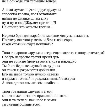
не в обиходе эти термины теперь.
А если думаешь ,что вдруг двудулка
способна кабана, лося остановить
найди по физике шпаргалку
ну и ну и по ДЖоулям прикинь?!-
Не стопер это хоть ты тресни....
Не дело брат для карабина меньше минуты выдавать
Поэтому винтовку меньше 5ти тысяч евро
какой охотник будет покупать?
Твои товарищи .друзья и егеря еще охотятся с полуавтоматом?
Поверь напрасно тратят время зря-
они не точные (полуавтоматы) да и накладно
Ты болт бери-не слушай их дурных
он точен и разумеется добычлив.
Его на зверя только нужно навести
и сделать точный и результативный выстрел
А попадет он сам-не сомневайся....
Твои товарищи .друзья и егеря
конечно же не знают правильной охоты
они и ты теперь как небо и земля:
ты знаешь больше всех,