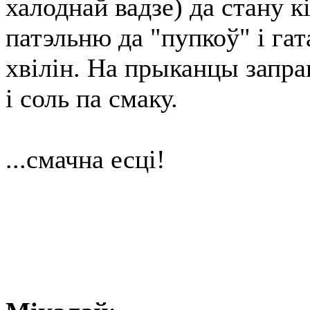
халоднай вадзе) да стану кі
патэльню да "пупкоў" і га
хвілін. На прыканцы запр
і соль па смаку.
...смачна есці!