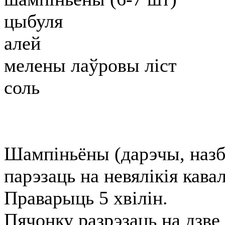
цыбуля
алей
мелены лаўровы ліст
соль
Шампіньёны (дарэчы, назб
парэзаць на невялікія кавал
Праварыць 5 хвілін.
Пячонку разрэзаць на дзве 