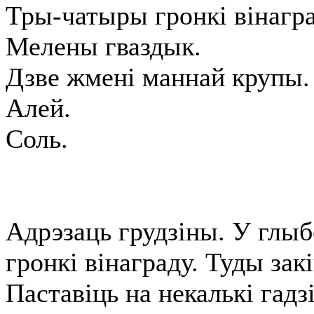
Тры-чатыры гронкі вінагра
Мелены гваздык.
Дзве жмені маннай крупы.
Алей.
Соль.
Адрэзаць грудзіны. У глыб
гронкі вінаграду. Туды зак
Паставіць на некалькі гадзі