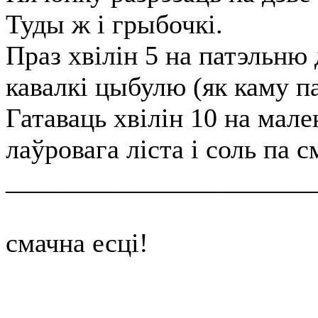
Туды ж і грыбочкі.
Праз хвілін 5 на патэльню 
кавалкі цыбулю (як каму па
Гатаваць хвілін 10 на мал
лаўровага ліста і соль па с
_______________________
смачна есці!