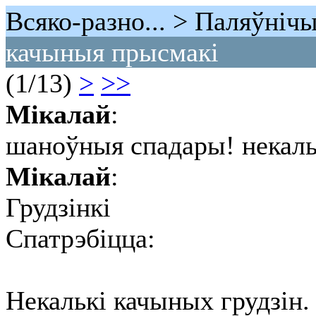
Всяко-разно... > Паляўнiч
качыныя прысмакі
(1/13)
>
>>
Мікалай
:
шаноўныя спадары! некаль
Мікалай
:
Грудзінкі
Спатрэбіцца:
Некалькі качыных грудзін.