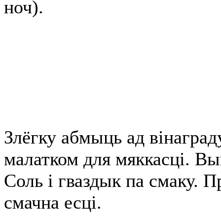
ноч).
Злёгку абмыць ад вінагра
малатком для мяккасці. Вы
Соль і гваздык па смаку. Пр
смачна есці.