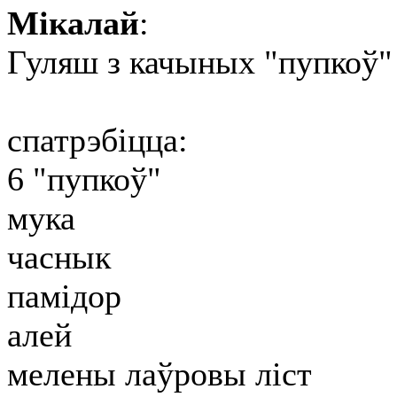
Мікалай
:
Гуляш з качыных "пупкоў"
спатрэбіцца:
6 "пупкоў"
мука
часнык
памідор
алей
мелены лаўровы ліст