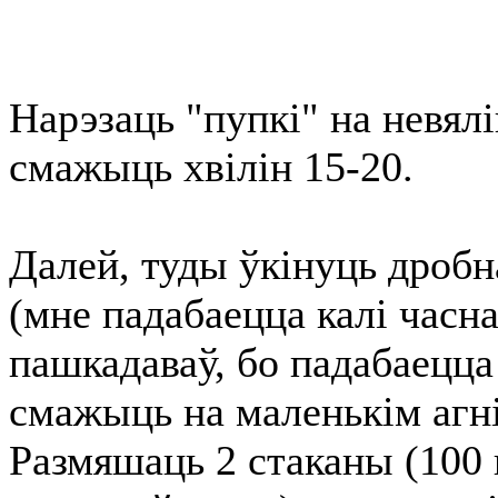
Нарэзаць "пупкі" на невялік
смажыць хвілін 15-20.
Далей, туды ўкінуць дробн
(мне падабаецца калі часн
пашкадаваў, бо падабаецца 
смажыць на маленькім агні
Размяшаць 2 стаканы (100 г