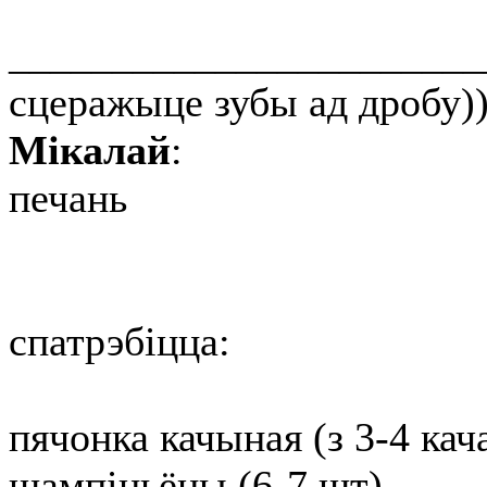
_______________________
сцеражыце зубы ад дробу)
Мікалай
:
печань
спатрэбіцца:
пячонка качыная (з 3-4 кач
шампіньёны (6-7 шт)