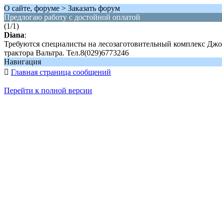
О сайте, форуме > Заказать форум
Предлогаю работу с достойной оплатой
(1/1)
Diana
:
Требуются специалисты на лесозаготовительный комплекс Джон
трактора Вальтра. Тел.8(029)6773246
Навигация

Главная страница сообщений
Перейти к полной версии