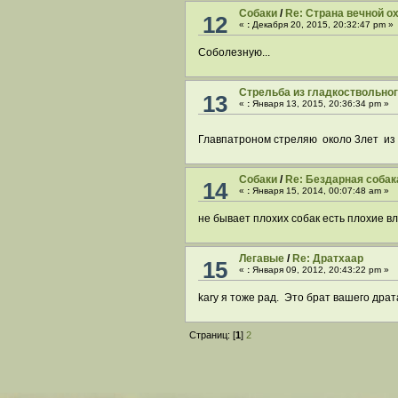
Собаки
/
Re: Страна вечной о
12
«
:
Декабря 20, 2015, 20:32:47 pm »
Соболезную...
Стрельба из гладкоствольно
13
«
:
Января 13, 2015, 20:36:34 pm »
Главпатроном стреляю около 3лет из 1
Собаки
/
Re: Бездарная собак
14
«
:
Января 15, 2014, 00:07:48 am »
не бывает плохих собак есть плохие в
Легавые
/
Re: Дратхаар
15
«
:
Января 09, 2012, 20:43:22 pm »
kary я тоже рад. Это брат вашего драт
Страниц: [
1
]
2