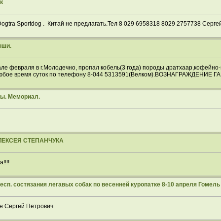
к
gtra Sportdog . Китай не предлагать.Тел 8 029 6958318 8029 2757738 Сергей
ыши.
але февраля в г.Молодечно, пропал кобель(3 года) породы дратхаар,кофейн
любое время суток по телефону 8-044 5313591(Велком).ВОЗНАГРАЖДЕНИЕ Г
ты. Мемориал.
ЛЕКСЕЯ СТЕПАНЧУКА
!!!!
Респ. состязания легавых собак по весенней куропатке 8-10 апреля Гомель
н Сергей Петрович