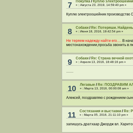
Покупка
/
Куплю электроошейни
7
«
:
Августа 23, 2019, 14:59:40 pm »
Куплю электроошейник производство Do
Собаки
/
Re: Потеряши. Найден
8
«
:
Июня 18, 2016, 19:42:54 pm »
Не теряем надежду найти его.....
В нач
местонахождении,просьба звонить в 
Собаки
/
Re: Страна вечной охо
9
«
:
Апреля 13, 2016, 18:48:16 pm »
........
Легавые
/
Re: ПОЗДРАВИМ А
10
«
:
Марта 13, 2016, 00:00:08 am »
Алексей, поздравляю с рождением сына
Cостязания и выставки
/
Re: 
11
«
:
Марта 05, 2016, 21:11:10 pm »
запишусь дратхаар Джордж вл. Харито