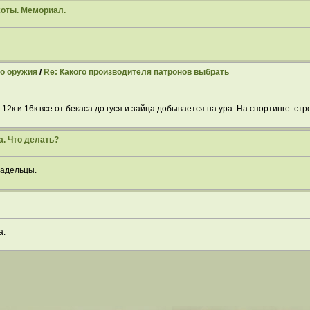
хоты. Мемориал.
го оружия
/
Re: Какого производителя патронов выбрать
2к и 16к все от бекаса до гуся и зайца добывается на ура. На спортинге ст
а. Что делать?
ладельцы.
а.