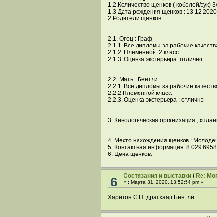
1.2.Количество щенков ( кобелей/сук) 3
1.3 Дата рождения щенков : 13 12 2020
2 Родители щенков:
2.1. Отец : Граф
2.1.1. Все дипломы за рабочие качества 
2.1.2. Племенной: 2 класс
2.1.3. Оценка экстерьера: отлично
2.2. Мать : Бентли
2.2.1. Все дипломы за рабочие качеств
2.2.2 Племенной класс:
2.2.3. Оценка экстерьера : отлично
3. Кинологическая организация , спла
4. Место нахождения щенков : Молоде
5. Контактная информация: 8 029 6958
6. Цена щенков:
Cостязания и выставки
/
Re: Мо
6
«
:
Марта 31, 2020, 13:52:54 pm »
Харитон С.П. дратхаар Бентли