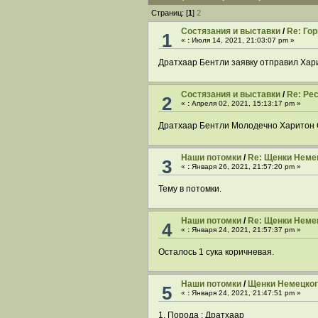
Страниц: [
1
]
2
Cостязания и выставки
/
Re: Гор
1
«
:
Июля 14, 2021, 21:03:07 pm »
Дратхаар Бентли заявку отправил Хар
Cостязания и выставки
/
Re: Ре
2
«
:
Апреля 02, 2021, 15:13:17 pm »
Дратхаар Бентли Молодечно Харитон 
Наши потомки
/
Re: Щенки Неме
3
«
:
Января 26, 2021, 21:57:20 pm »
Тему в потомки.
Наши потомки
/
Re: Щенки Неме
4
«
:
Января 24, 2021, 21:57:37 pm »
Осталось 1 сука коричневая.
Наши потомки
/
Щенки Немецког
5
«
:
Января 24, 2021, 21:47:51 pm »
1. Порода : Дратхаар