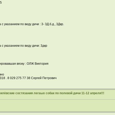
/5
с указанием по виду дичи : 3- 3Д.б.д., 3Дкр.
а с указанием по виду дичи: 3дкр
нировавшая вязку : ОЛЖ Виктория
чно
318 . 8 029 275 77 38 Сергей Петрович
гилёвские состязания легаых собак по полевой дичи 11-12 апреля!!!