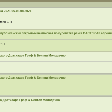
ка 2021 05-08.08.2021
итон С.П.
спубликанский открытый чемпионат по куропатке ранга САСТ 17-18 апреля 
С.П.
цкого Дратхаара Граф & Бентли Молодечно
цкого Дратхаара Граф & Бентли Молодечно
о Дратхаара Граф & Бентли Молодечно