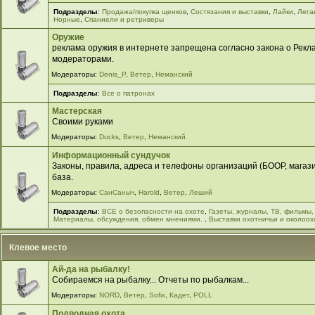
Подразделы
:
Продажа/покупка щенков
,
Cостязания и выставки
,
Лайки
,
Лега
Норные
,
Спаниели и ретриверы
Оружие
реклама оружия в интернете запрещена согласно закона о Рекла
модераторами.
Модераторы:
Denis_P
,
Ветер
,
Неманский
Подразделы
:
Все о патронах
Мастерская
Своими руками
Модераторы:
Ducks
,
Ветер
,
Неманский
Информационный сундучок
Законы, правила, адреса и телефоны организаций (БООР, магазин
база.
Модераторы:
СанСаныч
,
Harold
,
Ветер
,
Леший
Подразделы
:
ВСЕ о безопасности на охоте
,
Газеты, журналы, ТВ, фильмы,
Материалы, обсуждения, обмен мнениями.
,
Выставки охотничьи и околоох
Клевое место
Ай-да на рыбалку!
Собираемся на рыбалку... Отчеты по рыбалкам...
Модераторы:
NORD
,
Ветер
,
Sofix
,
Кадет
,
POLL
Подводная охота