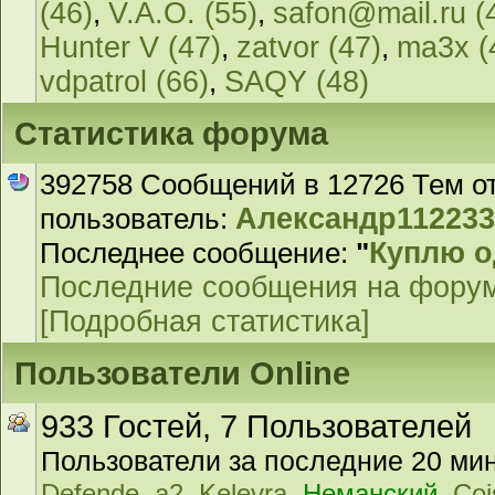
(46)
,
V.A.O. (55)
,
safon@mail.ru (
Hunter V (47)
,
zatvor (47)
,
ma3x (
vdpatrol (66)
,
SAQY (48)
Статистика форума
392758 Сообщений в 12726 Тем о
пользователь:
Александр11223
Последнее сообщение:
"
Куплю 
Последние сообщения на фору
[Подробная статистика]
Пользователи Online
933 Гостей, 7 Пользователей
Пользователи за последние 20 мин
,
,
,
,
Defende
a2
Kelevra
Неманский
Coi