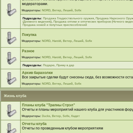
модераторами.
Модераторы:
NORD
,
Ветер
,
Леший
,
Sofix
Подразделы
:
Продажа Гладкоствольного оружия
,
Продажа Нарезного Ору
(Дневного видения))
,
Продажа оптики и оптических приборов (Ночного виде
Продажа ножей и попутных приспособлений
Покупка
Модераторы:
NORD
,
Harold
,
Ветер
,
Леший
,
Sofix
Разное
Модераторы:
NORD
,
Harold
,
Ветер
,
Леший
,
Sofix
Подразделы
:
Подарю
,
Приму в дар
Архив барахолки
Все закрытые сделки будут снесены сюда, без возможности оста
Модераторы:
NORD
,
Ветер
,
Леший
,
Sofix
Жизнь клуба
Планы клуба "Трапны Стрэл"
Отчеты и планы мероприятий нашего клуба для участников фор
Модераторы:
Ducks
,
Ветер
,
Sofix
,
Кадет
Отчеты клуба
Отчеты по проведенным клубом мероприятиям