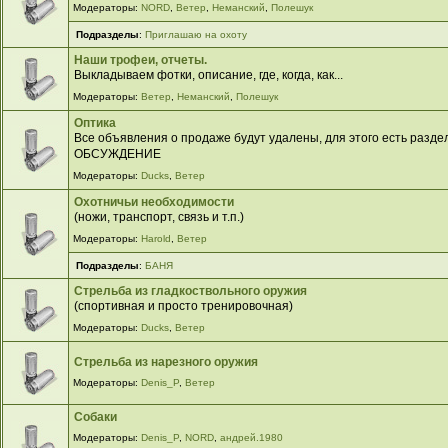
Модераторы:
NORD
,
Ветер
,
Неманский
,
Полешук
Подразделы
:
Приглашаю на охоту
Наши трофеи, отчеты.
Выкладываем фотки, описание, где, когда, как...
Модераторы:
Ветер
,
Неманский
,
Полешук
Оптика
Все объявления о продаже будут удалены, для этого есть разд
ОБСУЖДЕНИЕ
Модераторы:
Ducks
,
Ветер
Охотничьи необходимости
(ножи, транспорт, связь и т.п.)
Модераторы:
Harold
,
Ветер
Подразделы
:
БАНЯ
Стрельба из гладкоствольного оружия
(спортивная и просто тренировочная)
Модераторы:
Ducks
,
Ветер
Стрельба из нарезного оружия
Модераторы:
Denis_P
,
Ветер
Собаки
Модераторы:
Denis_P
,
NORD
,
андрей.1980