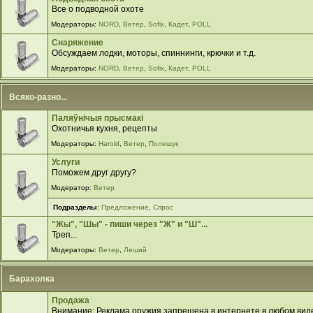
Все о подводной охоте
Модераторы:
NORD
,
Ветер
,
Sofix
,
Кадет
,
POLL
Снаряжение
Обсуждаем лодки, моторы, спиннинги, крючки и т.д.
Модераторы:
NORD
,
Ветер
,
Sofix
,
Кадет
,
POLL
Всяко-разно...
Паляўнiчыя прысмакi
Охотничья кухня, рецепты
Модераторы:
Harold
,
Ветер
,
Полешук
Услуги
Поможем друг другу?
Модератор:
Ветер
Подразделы
:
Предложение
,
Спрос
"Жы", "Шы" - пиши через "Ж" и "Ш"...
Треп...
Модераторы:
Ветер
,
Леший
Барахолка
Продажа
Внимание: Реклама оружия запрещена в интернете в любом виде