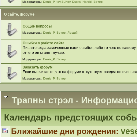
Модераторы:
Denis_P
,
tov.Suhov
,
Ducks
,
Harold
,
Ветер
О сайте, форуме
Общие вопросы
Модераторы:
Denis_P
,
Ветер
,
Леший
Ошибки в работе сайта
Пишите сюда замеченные вами ошибки, либо то чего по вашему м
отчего он станет лучше.
Модераторы:
Denis_P
,
Ветер
Заказать форум
Если вы считаете, что на форуме отсутствует раздел по очень в
Модераторы:
Denis_P
,
Ветер
Трапны стрэл - Информаци
Календарь предстоящих соб
Ближайшие дни рождения:
ves