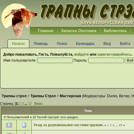
Главная
Записки Охотника
Библиотека
Начало
Помощь
Поиск
Календарь
Blog
Войти
Добро пожаловать,
Гость
. Пожалуйста,
войдите
или
зарегистрируйтесь
.
Имя пользователя:
Пароль:
Трапны стрэл
>
Трапны Стрэл
>
Мастерская
(Модераторы:
Ducks
,
Ветер
,
Н
Страниц: [
1
]
2
3
...
12
Вниз
Тема
0 Пользователей и 22 Гостей смотрят этот раздел.
Уход за деревянными частями оружия.
«
1
2
3
...
45
»