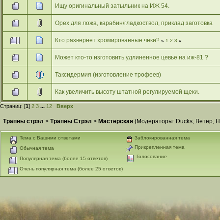
Ищу оригинальный затыльник на ИЖ 54.
Орех для ложа, карабин/гладкоствол, приклад заготовка
Кто развернет хромированные чеки?
«
1
2
3
»
Может кто-то изготовить удлиненное цевье на иж-81 ?
Таксидермия (изготовление трофеев)
Как увеличить высоту штатной регулируемой щеки.
Страниц: [
1
]
2
3
...
12
Вверх
Трапны стрэл
>
Трапны Стрэл
>
Мастерская
(Модераторы:
Ducks
,
Ветер
,
Н
Тема с Вашими ответами
Заблокированная тема
Прикрепленная тема
Обычная тема
Голосование
Популярная тема (более 15 ответов)
Очень популярная тема (более 25 ответов)