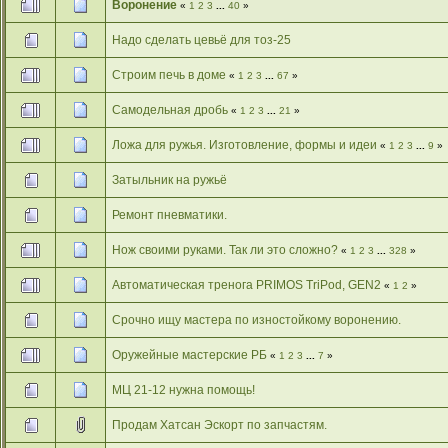
Воронение
«
1
2
3
...
40
»
Надо сделать цевьё для тоз-25
Строим печь в доме
«
1
2
3
...
67
»
Самодельная дробь
«
1
2
3
...
21
»
Ложа для ружья. Изготовление, формы и идеи
«
1
2
3
...
9
»
Затыльник на ружьё
Ремонт пневматики.
Нож своими руками. Так ли это сложно?
«
1
2
3
...
328
»
Автоматическая тренога PRIMOS TriPod, GEN2
«
1
2
»
Срочно ищу мастера по изностойкому воронению.
Оружейные мастерские РБ
«
1
2
3
...
7
»
МЦ 21-12 нужна помощь!
Продам Хатсан Эскорт по запчастям.