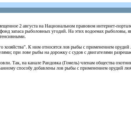
мещенное 2 августа на Национальном правовом интернет-портал
фонд запаса рыболовных угодий. На этих водоемах рыболовы, 
нтенсивными.
о хозяйства". К ним относятся лов рыбы с применением орудий
телями; при лове рыбы на дорожку с судов с двигателями разре
ли. Так, на канале Рандовка (Гомель) членам общества охотник
ванному способу добавлены лов рыбы с применением орудий люб