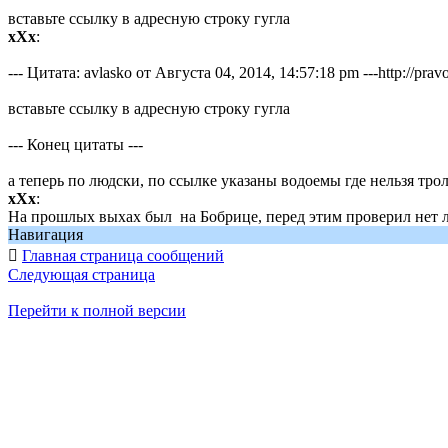
вставьте ссылку в адресную строку гугла
xXx
:
--- Цитата: avlasko от Августа 04, 2014, 14:57:18 pm ---http:/
вставьте ссылку в адресную строку гугла
--- Конец цитаты ---
а теперь по людски, по ссылке указаны водоемы где нельзя тро
xXx
:
На прошлых выхах был на Бобрице, перед этим проверил нет ли
Навигация

Главная страница сообщений
Следующая страница
Перейти к полной версии