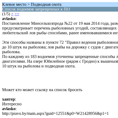
Клевое место > Подводная охота
Список водоемов запрещенных к ПО
(1/5)
>
>>
avlasko
:
Постановление Минсельхозпрода №22 от 19 мая 2014 года, раз
предусматривает перечень рыболовных угодий, составляющих 
любительский лов рыбы способами, ранее именовавшимися и
Эти способы названы в пункте 72 "Правил ведения рыболовног
до 10 штук на рыболова; лов рыбы на дорожку с судов с двига
рыболова.
По каждому из 183 водоемов уточнены запрещенные способы лов
двигателями. На озере Юбилейное (рядом с Гродно) к вышеназ
10 штук на рыболова и подводная охота.
Может кто может ссылку на список бросить
хантер
:
Интересно
avlasko
:
http://pravo.by/main.aspx?guid=12551&p0=W21428956&p1=1