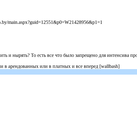
/pravo.by/main.aspx?guid=12551&p0=W21428956&p1=1
лить и нырять? То есть все что было запрещено для интенсива пр
 в арендованных или в платных и все вперед [wallbash]