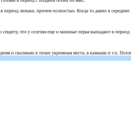
головы в период с поздней осени по май..
 в период линьки, причем полностью. Когда то давно в середине 
по секрету, что у селезня еще и маховые перья выпадают в период л
время и сваливаю в тихие укромныя места, в камыши и т.п. Потому