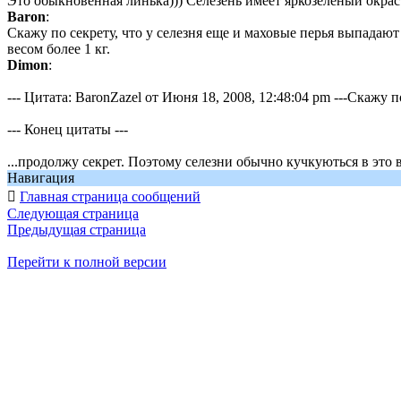
Это обыкновенная линька))) Селезень имеет яркозеленый окрас 
Baron
:
Скажу по секрету, что у селезня еще и маховые перья выпадают
весом более 1 кг.
Dimon
:
--- Цитата: BaronZazel от Июня 18, 2008, 12:48:04 pm ---Скажу 
--- Конец цитаты ---
...продолжу секрет. Поэтому селезни обычно кучкуються в это 
Навигация

Главная страница сообщений
Следующая страница
Предыдущая страница
Перейти к полной версии