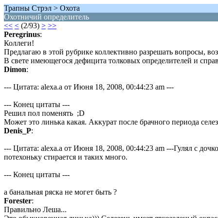
Трапны Стрэл > Охота
Охотничий определитель
<<
<
(2/93)
>
>>
Peregrinus
:
Коллеги!
Предлагаю в этой рубрике коллективно разрешать вопросы, во
В свете имеющегося дефицита толковых определителей и справ
Dimon
:
--- Цитата: alexa.a от Июня 18, 2008, 00:44:23 am ---
--- Конец цитаты ---
Решил пол поменять ;D
Может это линька какая. Аккурат после брачного периода селе
Denis_P
:
--- Цитата: alexa.a от Июня 18, 2008, 00:44:23 am ---Гулял с до
потехоньку стирается и таких много.
--- Конец цитаты ---
а банальная ряска не могет быть ?
Forester
:
Правильно Леша...