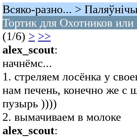
Всяко-разно... > Паляўнiч
Тортик для Охотников или 
(1/6)
>
>>
alex_scout
:
начнёмс...
1. стреляем лосёнка у свое
нам печень, конечно же с
пузырь ))))
2. вымачиваем в молоке
alex_scout
: