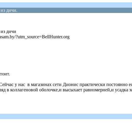
из дичи.
 из дичи
am.by/?utm_source=BellHunter.org
тоит.
 Сейчас у нас в магазинах сети Дионис практически постоянно е
ляд в коллагеновой оболочке,и высыхает равномерней,и усадка х