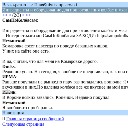
Всяко-разно... > Паляўнiчыя прысмакi
Ингредиенты и оборудование для приготовления колбас и мяса 
<<
<
(2/3)
>
>>
СамПоКолбасам
:
Ингредиенты и оборудование для приготовления колбас и мяса
Интернет-магазин СамПоКолбасам ЗАХОДИ: http://sampokolbas
Неманский
:
Комаровка сосет навсегда по поводу бараньих кишок.
У них на сайте оне есть.
И да, считай, что для меня на Комаровке дорого.
Ducks
:
Редко покупаю. На сегодня, я вообще не представляю, как она с
ИРМА
:
Раньше покупали на рынке,но пару раз попадались вонючие :'(
вкусняшки в них.Но вяленая колбаса все же вкуснее на мой взг
ИЖик
:
В Короне всяких завались. Копейки. Недавно покупал.
Неманский
:
Я вообще-то про бараньи.
Навигация

Главная страница сообщений
Следующая страница