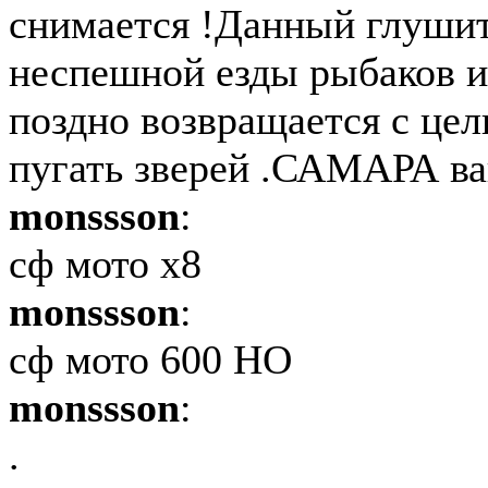
снимается !Данный глушит
неспешной езды рыбаков и
поздно возвращается с цел
пугать зверей . САМАРА ва
monssson
:
сф мото х8
monssson
:
сф мото 600 НО
monssson
:
.