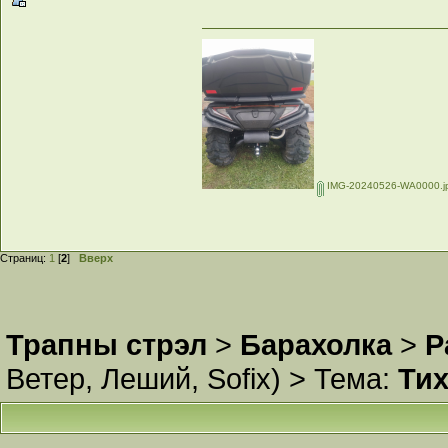
IMG-20240526-WA0000.j
Страниц:
1
[
2
]
Вверх
Трапны стрэл
>
Барахолка
>
Р
Ветер
,
Леший
,
Sofix
) >
Тема:
Тих