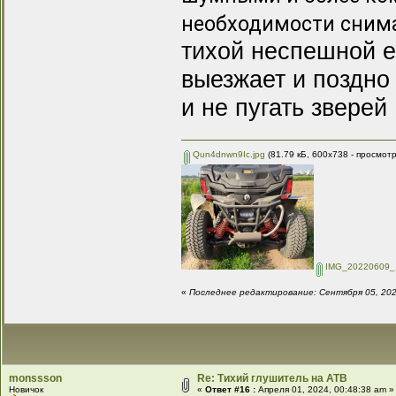
необходимости снима
тихой неспешной е
выезжает и поздно
и не пугать зверей 
Qun4dnwn9Ic.jpg
(81.79 кБ, 600x738 - просмот
IMG_20220609_
«
Последнее редактирование: Сентября 05, 202
monssson
Re: Тихий глушитель на АТВ
Новичок
«
Ответ #16 :
Апреля 01, 2024, 00:48:38 am »