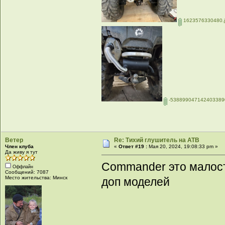
1623576330480.
-538899047142403389
Ветер
Re: Тихий глушитель на АТВ
Член клуба
«
Ответ #19 :
Мая 20, 2024, 19:08:33 pm »
Да живу я тут
Commander это малость
Оффлайн
Сообщений: 7087
Место жительства: Минск
доп моделей