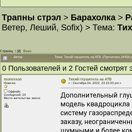
Трапны стрэл
>
Барахолка
>
Р
Ветер
,
Леший
,
Sofix
) >
Тема:
Тих
Страниц:
1
[
2
]
Вниз
Автор
Тема: Тихий глушитель на АТВ (Прочитано 24458 р
0 Пользователей и 2 Гостей смотрят э
monssson
Тихий глушитель на АТВ
Новичок
«
:
Сентября 04, 2022, 23:10:03 pm »
Оффлайн
Дополнительный глу
Сообщений: 20
Место жительства: минск
модель квадроцикла 
систему газораспред
заказу, неограничен
шумными и более ко