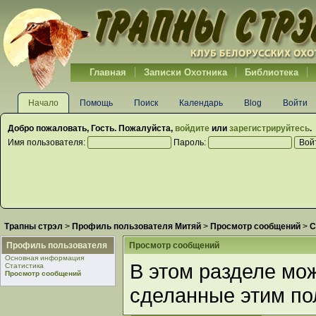
Главная
Записки Охотника
Библиотека
Начало
Помощь
Поиск
Календарь
Blog
Войти
Добро пожаловать,
Гость
. Пожалуйста,
войдите
или
зарегистрируйтесь
.
Имя пользователя:
Пароль:
Трапны стрэл
>
Профиль пользователя Митяй
>
Просмотр сообщений
>
С
Профиль пользователя
Просмотр сообщений
Основная информация
В этом разделе мо
Статистика
Просмотр сообщений
сделанные этим по