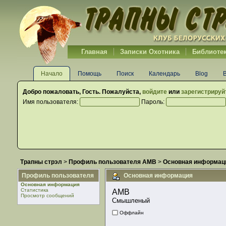
Главная
Записки Охотника
Библиоте
Начало
Помощь
Поиск
Календарь
Blog
Добро пожаловать,
Гость
. Пожалуйста,
войдите
или
зарегистрируй
Имя пользователя:
Пароль:
Трапны стрэл
>
Профиль пользователя АМВ
>
Основная информац
Профиль пользователя
Основная информация
Основная информация
Статистика
АМВ 
Просмотр сообщений
Смышленый
Оффлайн