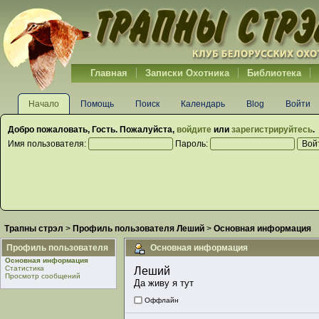
Главная
Записки Охотника
Библиотека
Начало
Помощь
Поиск
Календарь
Blog
Войти
Добро пожаловать,
Гость
. Пожалуйста,
войдите
или
зарегистрируйтесь
.
Имя пользователя:
Пароль:
Трапны стрэл
>
Профиль пользователя Леший
>
Основная информация
Профиль пользователя
Основная информация
Основная информация
Статистика
Леший 
Просмотр сообщений
Да живу я тут
Оффлайн