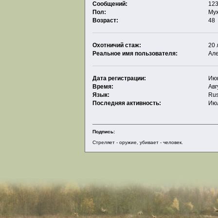
Сообщений:
123
Пол:
Му
Возраст:
48
Охотничий стаж:
20 
Реальное имя пользователя:
Ал
Дата регистрации:
Июн
Время:
Авг
Язык:
Rus
Последняя активность:
Июл
Подпись:
Стреляет - оружие, убивает - человек.