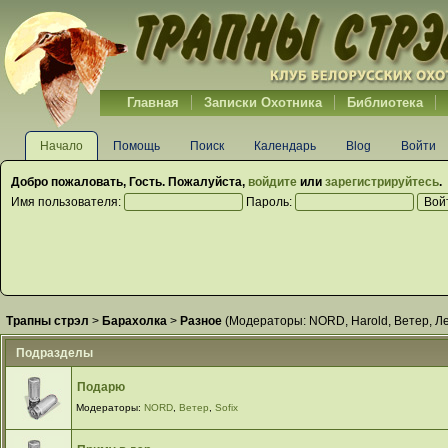
Главная
Записки Охотника
Библиотека
Начало
Помощь
Поиск
Календарь
Blog
Войти
Добро пожаловать,
Гость
. Пожалуйста,
войдите
или
зарегистрируйтесь
.
Имя пользователя:
Пароль:
Трапны стрэл
>
Барахолка
>
Разное
(Модераторы:
NORD
,
Harold
,
Ветер
,
Л
Подразделы
Подарю
Модераторы:
NORD
,
Ветер
,
Sofix