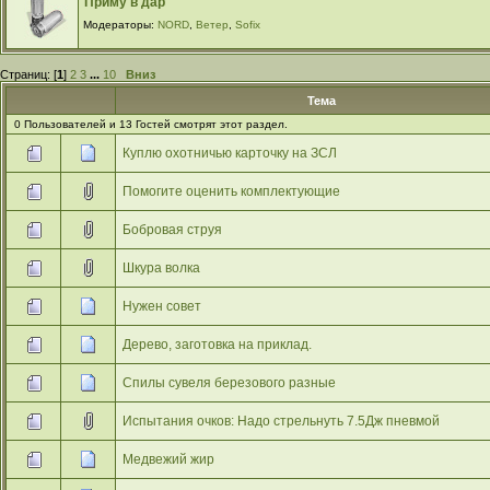
Приму в дар
Модераторы:
NORD
,
Ветер
,
Sofix
Страниц: [
1
]
2
3
...
10
Вниз
Тема
0 Пользователей и 13 Гостей смотрят этот раздел.
Куплю охотничью карточку на ЗСЛ
Помогите оценить комплектующие
Бобровая струя
Шкура волка
Нужен совет
Дерево, заготовка на приклад.
Спилы сувеля березового разные
Испытания очков: Надо стрельнуть 7.5Дж пневмой
Медвежий жир