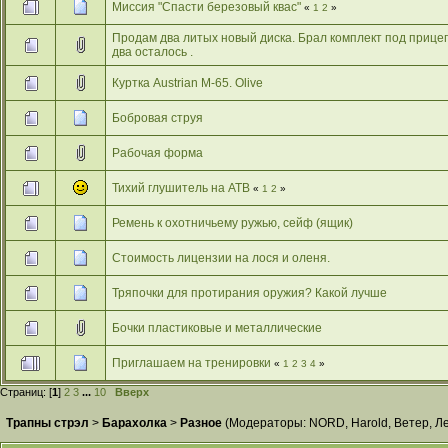
Миссия "Спасти березовый квас"
«
1
2
»
Продам два литых новый диска. Брал комплект под прицеп
два осталось .
Куртка Austrian М-65. Olive
Бобровая струя
Рабочая форма
Тихий глушитель на АТВ
«
1
2
»
Ремень к охотничьему ружью, сейф (ящик)
Стоимость лицензии на лося и оленя.
Тряпочки для протирания оружия? Какой лучше
Бочки пластиковые и металлические
Приглашаем на тренировки
«
1
2
3
4
»
Страниц: [
1
]
2
3
...
10
Вверх
Трапны стрэл
>
Барахолка
>
Разное
(Модераторы:
NORD
,
Harold
,
Ветер
,
Л