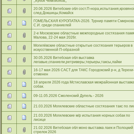
,,Кубок Чемпионов,,
20.06.2026 Витебские обл сост.П-нора,испытания,кровяно
след Докшицы,Комайск
ГОМЕЛЬСКАЯ КУРОПАТКА-2026. Турнир памяти Смирнов
С.И. среди спаниелей
2-е Московские областные межпородные состязания пам
Малова, 22-24 мая 2026г.
Могилёвские областные открытые состязания терьеров в
искусственной П-образной
30.05.2026 Витебская обл выставка
легавые,спаниели,ретриверы,терьеры,таксы,лайки
16-17 мая 2026 САСТ для ТАКС Городокский р-н, д Терехи-
отменен
18 апреля 2026 года Мстиславская межрайонная выставк
собак.
09-11.05.2026 Смоленский Дупель - 2026
21.03.2026 Могилевские областные состязания такс по ли
21.03.2026 Могилевские м/р испытания норных собак по
лисице
21.02.2026 Витебская обл моно выставка лаек и Полоцкий
стрелок 2026