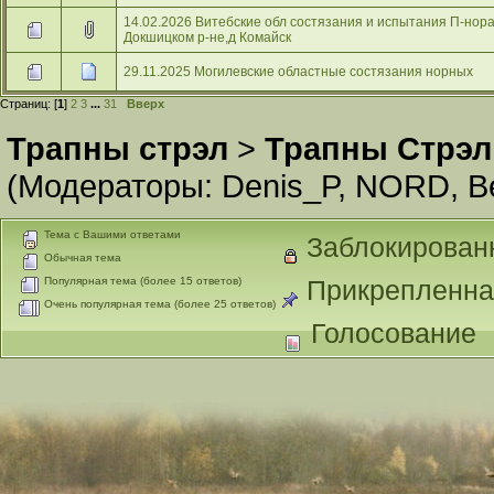
14.02.2026 Витебские обл состязания и испытания П-нор
Докшицком р-не,д Комайск
29.11.2025 Могилевские областные состязания норных
Страниц: [
1
]
2
3
...
31
Вверх
Трапны стрэл
>
Трапны Стрэл
(Модераторы:
Denis_P
,
NORD
,
В
Тема с Вашими ответами
Заблокирован
Обычная тема
Популярная тема (более 15 ответов)
Прикрепленна
Очень популярная тема (более 25 ответов)
Голосование