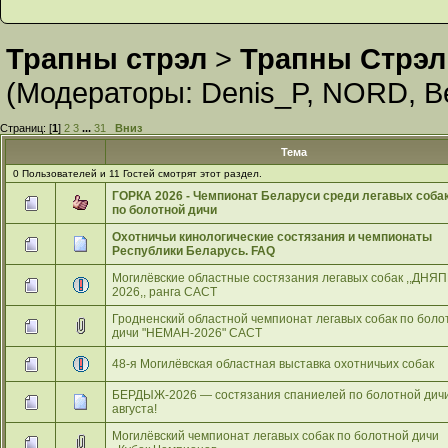
Трапны стрэл
>
Трапны Стрэл
(Модераторы:
Denis_P
,
NORD
,
В
Страниц: [
1
]
2
3
...
31
Вниз
Тема
0 Пользователей и 11 Гостей смотрят этот раздел.
ГОРКА 2026 - Чемпионат Беларуси среди легавых соба
по болотной дичи
Охотничьи кинологические состязания и чемпионаты
Республики Беларусь. FAQ
Могилёвские областные состязания легавых собак ,,ДНЯП
2026,, ранга САСТ
Гродненский областной чемпионат легавых собак по боло
дичи "НЕМАН-2026" САСТ
48-я Могилёвская областная выставка охотничьих собак
БЕРДЫЖ-2026 — состязания спаниелей по болотной дичи
августа!
Могилёвский чемпионат легавых собак по болотной дичи