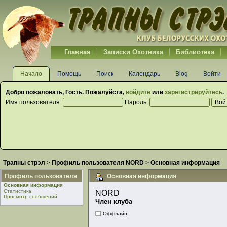
Главная
Записки Охотника
Библиотека
Начало
Помощь
Поиск
Календарь
Blog
Войти
Добро пожаловать,
Гость
. Пожалуйста,
войдите
или
зарегистрируйтесь
.
Имя пользователя:
Пароль:
Трапны стрэл
>
Профиль пользователя NORD
>
Основная информация
Профиль пользователя
Основная информация
Основная информация
Статистика
NORD 
Просмотр сообщений
Член клуба
Оффлайн