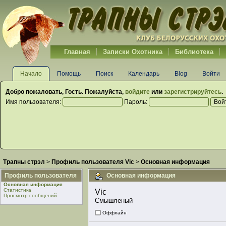
Главная
Записки Охотника
Библиотека
Начало
Помощь
Поиск
Календарь
Blog
Войти
Добро пожаловать,
Гость
. Пожалуйста,
войдите
или
зарегистрируйтесь
.
Имя пользователя:
Пароль:
Трапны стрэл
>
Профиль пользователя Vic
>
Основная информация
Профиль пользователя
Основная информация
Основная информация
Статистика
Vic 
Просмотр сообщений
Смышленый
Оффлайн