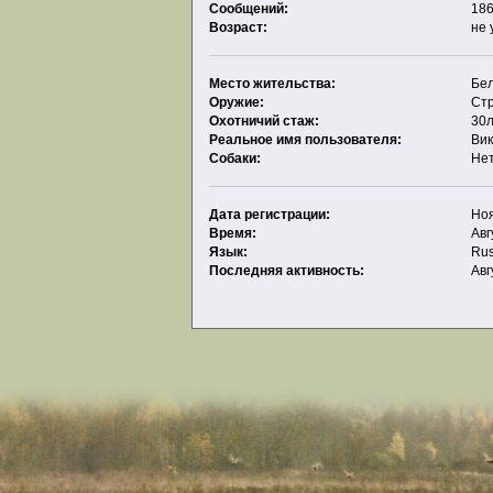
Сообщений:
186
Возраст:
не 
Место жительства:
Бе
Оружие:
Ст
Охотничий стаж:
30
Реальное имя пользователя:
Ви
Собаки:
Не
Дата регистрации:
Ноя
Время:
Авг
Язык:
Rus
Последняя активность:
Авг