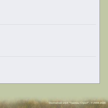
Охотничий клуб "Трапны Стрэл" - © 2008-2026