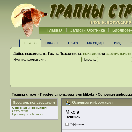
Главная
Записки Охотника
Библиоте
Начало
Помощь
Поиск
Календарь
Blog
Добро пожаловать,
Гость
. Пожалуйста,
войдите
или
зарегистрируй
Имя пользователя:
Пароль:
Трапны стрэл
>
Профиль пользователя Mikola
>
Основная информа
Профиль пользователя
Основная информация
Основная информация
Статистика
Mikola 
Просмотр сообщений
Новичок
Оффлайн