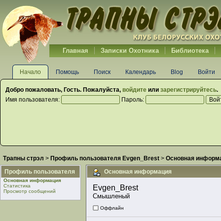
Главная
Записки Охотника
Библиотека
Начало
Помощь
Поиск
Календарь
Blog
Войти
Добро пожаловать,
Гость
. Пожалуйста,
войдите
или
зарегистрируйтесь
.
Имя пользователя:
Пароль:
Трапны стрэл
>
Профиль пользователя Evgen_Brest
>
Основная информ
Профиль пользователя
Основная информация
Основная информация
Статистика
Evgen_Brest 
Просмотр сообщений
Смышленый
Оффлайн