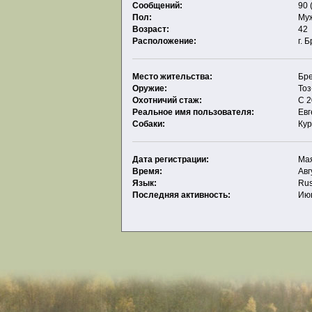
Сообщений:
90 
Пол:
Му
Возраст:
42
Расположение:
г. 
Место жительства:
Бр
Оружие:
То
Охотничий стаж:
С 2
Реальное имя пользователя:
Ев
Собаки:
Кур
Дата регистрации:
Мая
Время:
Авг
Язык:
Rus
Последняя активность:
Июн