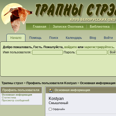
Главная
Записки Охотника
Библиотека
Начало
Помощь
Поиск
Календарь
Blog
Войти
Добро пожаловать,
Гость
. Пожалуйста,
войдите
или
зарегистрируйтесь
.
Имя пользователя:
Пароль:
Трапны стрэл
>
Профиль пользователя Kostyan
>
Основная информация
Профиль пользователя
Основная информация
Основная информация
Статистика
Kostyan 
Просмотр сообщений
Смышленый
Оффлайн