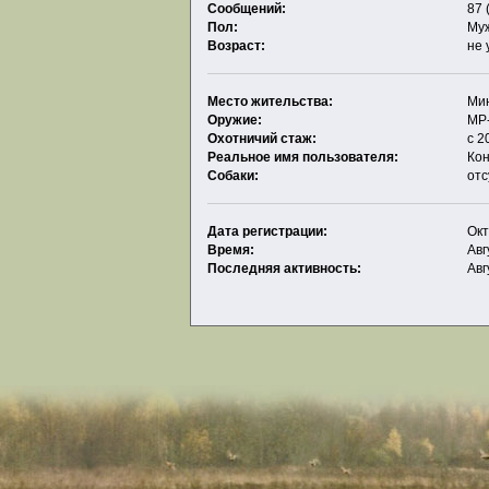
Сообщений:
87 
Пол:
Му
Возраст:
не 
Место жительства:
Ми
Оружие:
МР
Охотничий стаж:
c 2
Реальное имя пользователя:
Ко
Собаки:
отс
Дата регистрации:
Окт
Время:
Авг
Последняя активность:
Авг