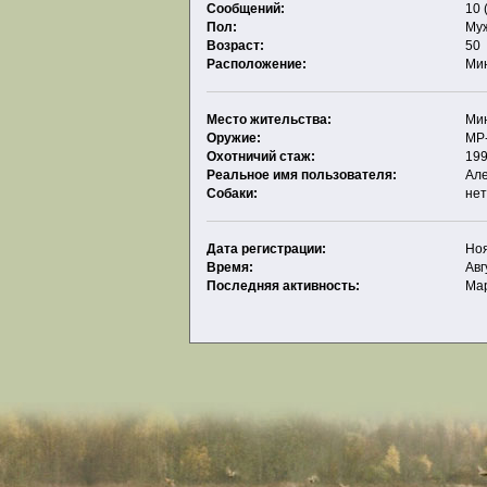
Сообщений:
10 
Пол:
Му
Возраст:
50
Расположение:
Ми
Место жительства:
Ми
Оружие:
МР
Охотничий стаж:
19
Реальное имя пользователя:
Ал
Собаки:
не
Дата регистрации:
Ноя
Время:
Авг
Последняя активность:
Мар