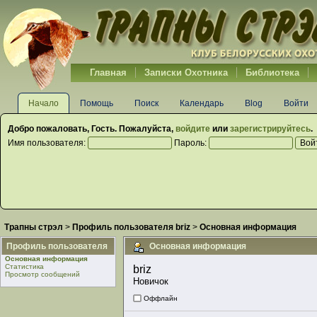
Главная
Записки Охотника
Библиотека
Начало
Помощь
Поиск
Календарь
Blog
Войти
Добро пожаловать,
Гость
. Пожалуйста,
войдите
или
зарегистрируйтесь
.
Имя пользователя:
Пароль:
Трапны стрэл
>
Профиль пользователя briz
>
Основная информация
Профиль пользователя
Основная информация
Основная информация
Статистика
briz 
Просмотр сообщений
Новичок
Оффлайн