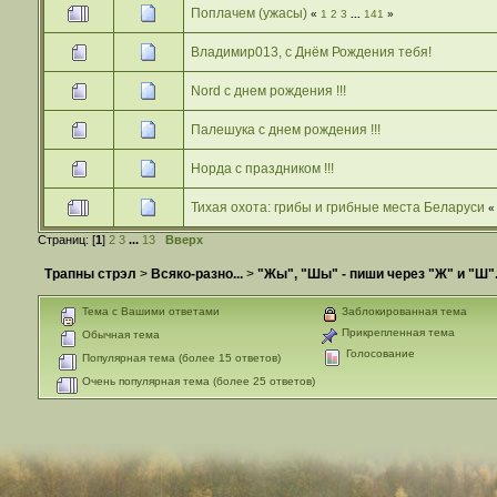
Поплачем (ужасы)
«
1
2
3
...
141
»
Владимир013, с Днём Рождения тебя!
Nord с днем рождения !!!
Палешука с днем рождения !!!
Норда с праздником !!!
Тихая охота: грибы и грибные места Беларуси
Страниц: [
1
]
2
3
...
13
Вверх
Трапны стрэл
>
Всяко-разно...
>
"Жы", "Шы" - пиши через "Ж" и "Ш".
Тема с Вашими ответами
Заблокированная тема
Прикрепленная тема
Обычная тема
Голосование
Популярная тема (более 15 ответов)
Очень популярная тема (более 25 ответов)