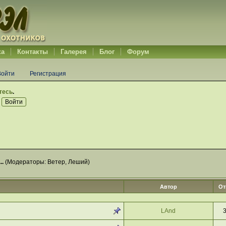
ка
Контакты
Галерея
Блог
Форум
Войти
Регистрация
тесь
.
..
(Модераторы:
Ветер
,
Леший
)
Автор
От
LAnd