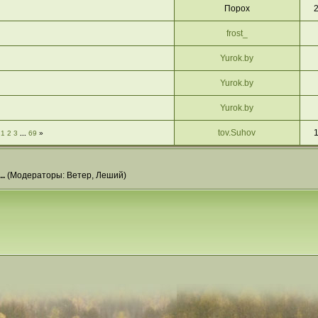
Порох
frost_
Yurok.by
Yurok.by
Yurok.by
tov.Suhov
«
1
2
3
...
69
»
..
(Модераторы:
Ветер
,
Леший
)