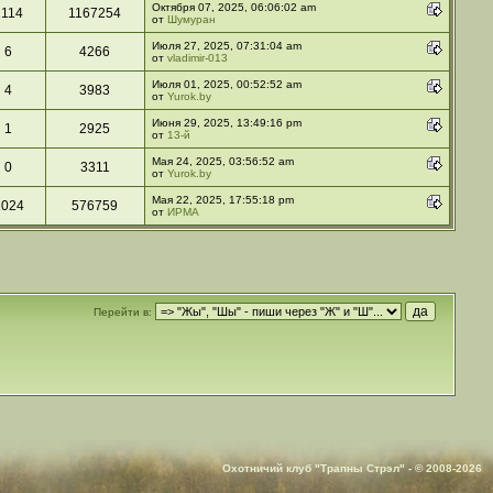
Октября 07, 2025, 06:06:02 am
2114
1167254
от
Шумуран
Июля 27, 2025, 07:31:04 am
6
4266
от
vladimir-013
Июля 01, 2025, 00:52:52 am
4
3983
от
Yurok.by
Июня 29, 2025, 13:49:16 pm
1
2925
от
13-й
Мая 24, 2025, 03:56:52 am
0
3311
от
Yurok.by
Мая 22, 2025, 17:55:18 pm
1024
576759
от
ИРМА
Перейти в:
Охотничий клуб "Трапны Стрэл" - © 2008-2026