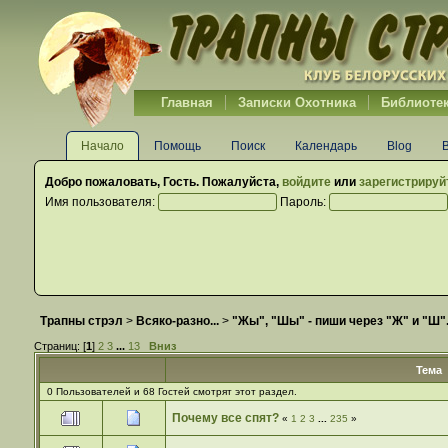
Главная
Записки Охотника
Библиоте
Начало
Помощь
Поиск
Календарь
Blog
Добро пожаловать,
Гость
. Пожалуйста,
войдите
или
зарегистрируй
Имя пользователя:
Пароль:
Трапны стрэл
>
Всяко-разно...
>
"Жы", "Шы" - пиши через "Ж" и "Ш".
Страниц: [
1
]
2
3
...
13
Вниз
Тема
0 Пользователей и 68 Гостей смотрят этот раздел.
Почему все спят?
«
1
2
3
...
235
»