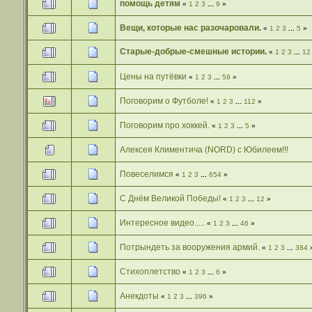
помощь детям
«
1
2
3
...
9
»
Вещи, которые нас разочаровали.
«
1
2
3
...
5
»
Старые-добрые-смешные истории.
«
1
2
3
...
12
Цены на путёвки
«
1
2
3
...
59
»
Поговорим о Футболе!
«
1
2
3
...
112
»
Поговорим про хоккей.
«
1
2
3
...
5
»
Алексея Климентича (NORD) c Юбилеем!!!
Повеселимся
«
1
2
3
...
654
»
C Днём Великой Победы!
«
1
2
3
...
12
»
Интересное видео.....
«
1
2
3
...
46
»
Потрындеть за вооружения армий.
«
1
2
3
...
384
Стихоплетство
«
1
2
3
...
6
»
Анекдоты
«
1
2
3
...
396
»