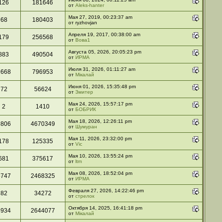
126
181646
от
Aleks-hanter
Мая 27, 2019, 00:23:37 am
68
180403
от ryzhovjan
Апреля 19, 2017, 00:38:00 am
179
256568
от
Вова1
Августа 05, 2026, 20:05:23 pm
883
490504
от
ИРМА
Июля 31, 2026, 01:11:27 am
1668
796953
от
Мікалай
Июня 01, 2026, 15:35:48 pm
72
56624
от
Змитер
Мая 24, 2026, 15:57:17 pm
2
1410
от
БОБРИК
Мая 18, 2026, 12:26:11 pm
9806
4670349
от
Шумуран
Мая 11, 2026, 23:32:00 pm
178
125335
от
Vic
Мая 10, 2026, 13:55:24 pm
681
375617
от
ltm
Мая 08, 2026, 18:52:04 pm
5747
2468325
от
ИРМА
Февраля 27, 2026, 14:22:46 pm
82
34272
от
стрелок
Октября 14, 2025, 16:41:18 pm
5934
2644077
от
Мікалай