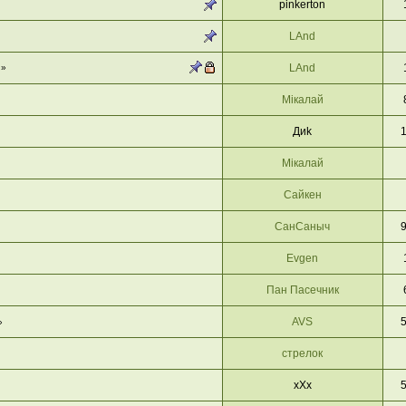
pinkerton
LAnd
LAnd
»
Мікалай
Диk
Мікалай
Сайкен
СанСаныч
Evgen
Пан Пасечник
AVS
»
стрелок
xXx