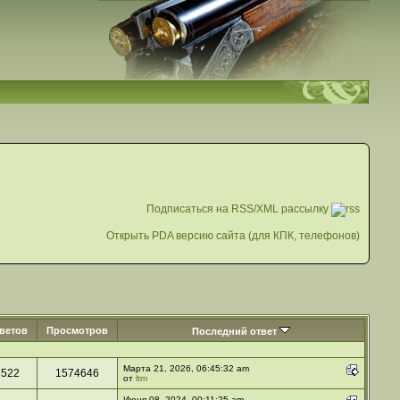
Подписаться на RSS/XML рассылку
Открыть PDA версию сайта (для КПК, телефонов)
ветов
Просмотров
Последний ответ
Марта 21, 2026, 06:45:32 am
3522
1574646
от
ltm
Июня 08, 2024, 00:11:25 am