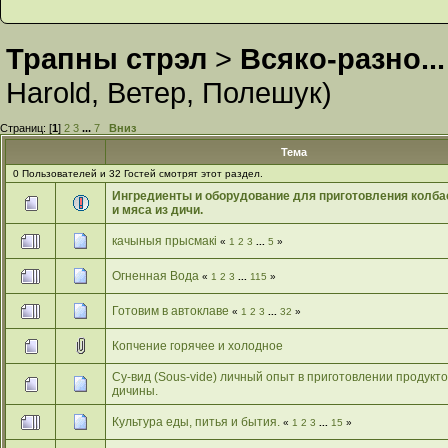
Трапны стрэл
>
Всяко-разно...
Harold
,
Ветер
,
Полешук
)
Страниц: [
1
]
2
3
...
7
Вниз
Тема
0 Пользователей и 32 Гостей смотрят этот раздел.
Ингредиенты и оборудование для приготовления колба
и мяса из дичи.
качыныя прысмакі
«
1
2
3
...
5
»
Огненная Вода
«
1
2
3
...
115
»
Готовим в автоклаве
«
1
2
3
...
32
»
Копчение горячее и холодное
Су-вид (Sous-vide) личный опыт в приготовлении продукто
дичины.
Культура еды, питья и бытия.
«
1
2
3
...
15
»