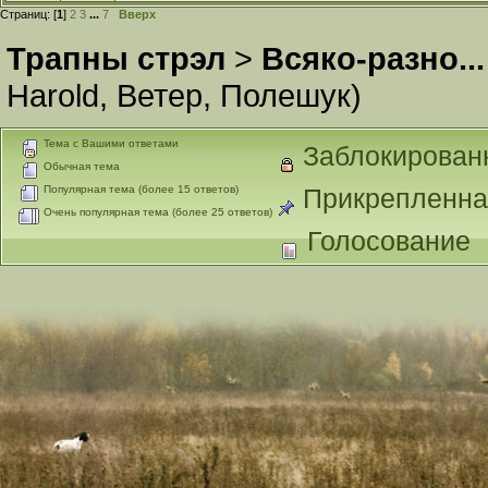
Страниц: [
1
]
2
3
...
7
Вверх
Трапны стрэл
>
Всяко-разно...
Harold
,
Ветер
,
Полешук
)
Тема с Вашими ответами
Заблокирован
Обычная тема
Популярная тема (более 15 ответов)
Прикрепленна
Очень популярная тема (более 25 ответов)
Голосование