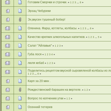
Готовим Сморчки и строчки.
«
1
2
3
...
6
»
Эрзац Чебуреки
Эх,вкусен тушеный бобер!
Оленина. Фарш, котлеты, колбасы.
«
1
2
3
...
6
»
Качество крепких алкогольных напитков.
«
1
2
3
...
5
»
Салат "Айлавью"
«
1
2
3
»
Губа лося
«
1
2
3
4
»
люля кебаб
«
1
2
3
»
Поделитесь рецептом вкусной сыровяленой колбасы из л
1
2
3
...
6
»
Карп за 20 мин .
Рождественский барашек на вертеле.
«
1
2
»
Вопрос по копчению утки
«
1
2
»
Осенний тетерев