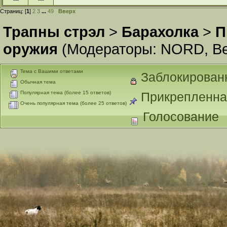
Страниц: [
1
]
2
3
...
49
Вверх
Трапны стрэл
>
Барахолка
>
П
оружия
(Модераторы:
NORD
,
В
Тема с Вашими ответами
Заблокирован
Обычная тема
Популярная тема (более 15 ответов)
Прикрепленна
Очень популярная тема (более 25 ответов)
Голосование