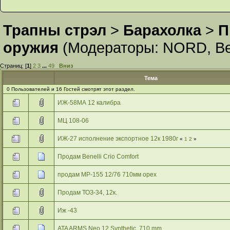
Трапны стрэл
>
Барахолка
>
П
оружия
(Модераторы:
NORD
,
В
Страниц: [
1
]
2
3
...
49
Вниз
Тема
0 Пользователей и 16 Гостей смотрят этот раздел.
ИЖ-58МА 12 калибра
МЦ 108-06
ИЖ-27 исполнение экспортное 12к 1980г
«
1
2
»
Продам Benelli Crio Comfort
продам МР-155 12/76 710мм орех
Продам ТОЗ-34, 12к.
Иж -43
ATA ARMS Neo 12 Synthetic, 710 mm