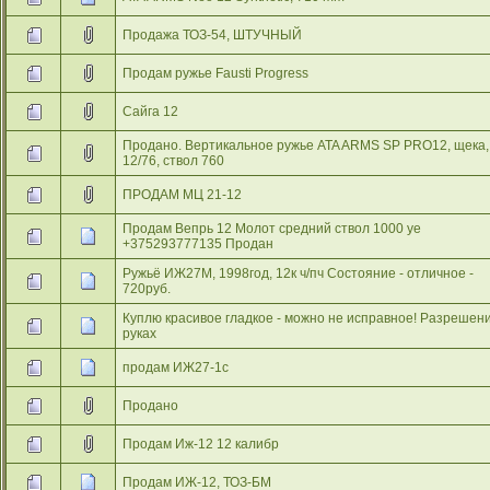
Продажа ТОЗ-54, ШТУЧНЫЙ
Продам ружье Fausti Progress
Сайга 12
Продано. Вертикальное ружье ATA ARMS SP PRO12, щека,
12/76, ствол 760
ПРОДАМ МЦ 21-12
Продам Вепрь 12 Молот средний ствол 1000 уе
+375293777135 Продан
Ружьё ИЖ27М, 1998год, 12к ч/пч Состояние - отличное -
720руб.
Куплю красивое гладкое - можно не исправное! Разрешен
руках
продам ИЖ27-1с
Продано
Продам Иж-12 12 калибр
Продам ИЖ-12, ТОЗ-БМ