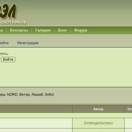
ка
Контакты
Галерея
Блог
Форум
Войти
Регистрация
тесь
.
оры:
NORD
,
Ветер
,
Леший
,
Sofix
)
Автор
От
Dmitriygoriachkov