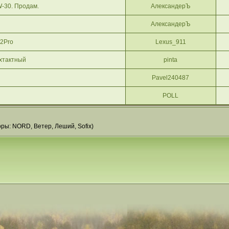
-30. Продам.
АлександерЪ
АлександерЪ
22Pro
Lexus_911
ухтактный
pinta
Pavel240487
POLL
оры:
NORD
,
Ветер
,
Леший
,
Sofix
)