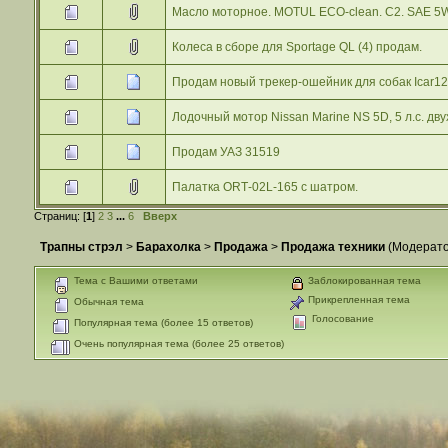
Масло моторное. MOTUL ECO-clean. C2. SAE 5W
Колеса в сборе для Sportage QL (4) продам.
Продам новый трекер-ошейник для собак Icar1
Лодочный мотор Nissan Marine NS 5D, 5 л.с. дв
Продам УАЗ 31519
Палатка ОRТ-02L-165 с шатром.
Страниц: [
1
]
2
3
...
6
Вверх
Трапны стрэл
>
Барахолка
>
Продажа
>
Продажа техники
(Модерат
Тема с Вашими ответами
Заблокированная тема
Прикрепленная тема
Обычная тема
Голосование
Популярная тема (более 15 ответов)
Очень популярная тема (более 25 ответов)