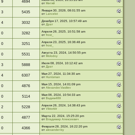
9
4694
от
Митяй
Января 30, 2026, 08:01:55 am
3
5435
от
Lancelot
Декабря 17, 2025, 10:57:49 am
4
3032
от
Драт
Апреля 26, 2025, 10:51:58 am
0
3282
от
frost_
Апреля 23, 2025, 16:36:48 pm
0
3251
от
frost_
Августа 23, 2024, 14:50:55 pm
0
5531
от
Molodoy
Июля 08, 2024, 10:12:42 am
3
5888
от
Драт
Мая 27, 2024, 11:34:30 am
4
6307
от
Huntsman
Мая 15, 2024, 14:01:09 pm
0
4876
от
Alexander.Vasiliev
Мая 06, 2024, 10:54:33 am
0
5114
от
Вадим489
Апреля 26, 2024, 14:38:43 pm
2
5228
от
Viktorblr
Марта 22, 2024, 15:25:20 pm
0
4877
от
Владимир Алексеевич
Февраля 28, 2024, 16:22:20 pm
0
4366
от
alexander-by