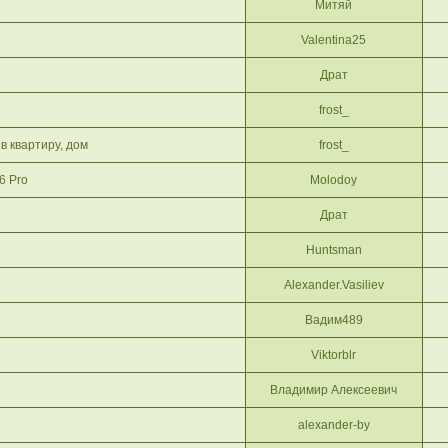
Митяй
Valentina25
Драт
frost_
в квартиру, дом
frost_
6 Pro
Molodoy
Драт
Huntsman
Alexander.Vasiliev
Вадим489
Viktorblr
Владимир Алексеевич
alexander-by