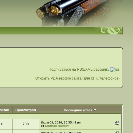
Подписаться на RSS/XML рассылку
Открыть PDA версию сайта (для КПК, телефонов)
ветов
Просмотров
Последний ответ
Июля 08, 2026, 15:55:48 pm
0
738
от
Dmitriygoriachkov
Июня 09, 2026, 10:35:28 am