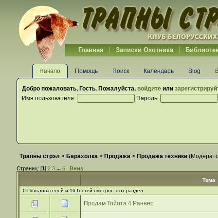
Главная
Записки Охотника
Библиоте
Начало
Помощь
Поиск
Календарь
Blog
Добро пожаловать,
Гость
. Пожалуйста,
войдите
или
зарегистрируй
Имя пользователя:
Пароль:
Трапны стрэл
>
Барахолка
>
Продажа
>
Продажа техники
(Модерат
Страниц: [
1
]
2
3
...
6
Вниз
Тема
0 Пользователей и 16 Гостей смотрят этот раздел.
Продам Тойота 4 Раннер