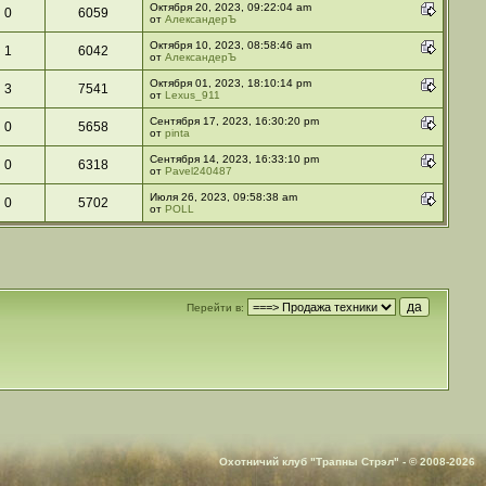
Октября 20, 2023, 09:22:04 am
0
6059
от
АлександерЪ
Октября 10, 2023, 08:58:46 am
1
6042
от
АлександерЪ
Октября 01, 2023, 18:10:14 pm
3
7541
от
Lexus_911
Сентября 17, 2023, 16:30:20 pm
0
5658
от
pinta
Сентября 14, 2023, 16:33:10 pm
0
6318
от
Pavel240487
Июля 26, 2023, 09:58:38 am
0
5702
от
POLL
Перейти в:
Охотничий клуб "Трапны Стрэл" - © 2008-2026