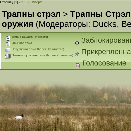
Страниц: [
1
]
2
3
...
7
Вверх
Трапны стрэл
>
Трапны Стрэл
оружия
(Модераторы:
Ducks
,
Ве
Тема с Вашими ответами
Заблокирован
Обычная тема
Популярная тема (более 15 ответов)
Прикрепленна
Очень популярная тема (более 25 ответов)
Голосование