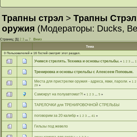
Трапны стрэл
>
Трапны Стрэл
оружия
(Модераторы:
Ducks
,
Ве
Страниц: [
1
]
2
3
...
7
Вниз
Тема
0 Пользователей и 16 Гостей смотрят этот раздел.
Учимся стрелять. Техника и основы стрельбы.
«
1
2
3
...
1
Тренировка и основы стрельбы с Алексеем Поповым.
Места для пристрелки оружия - адреса, явки, пароли.
«
1
2
29
»
Самокрут на полуавтомат?!
«
1
2
3
...
5
»
ТАРЕЛОЧКИ для ТРЕНИРОВОЧНОЙ СТРЕЛЬБЫ
поговорим за 20 калибр
«
1
2
3
...
41
»
Гильзы под жевело