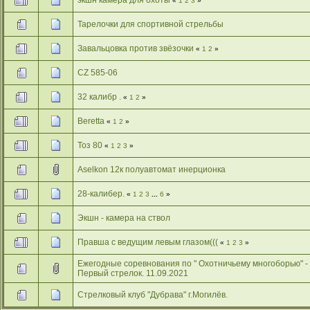
экшн камера для охоты
«
1
2
3
»
Тарелочки для спортивной стрельбы
Завальцовка против звёзочки
«
1
2
»
CZ 585-06
32 калибр .
«
1
2
»
Beretta
«
1
2
»
Тоз 80
«
1
2
3
»
Aselkon 12к полуавтомат инерционка
28-калибер.
«
1
2
3
...
6
»
Экшн - камера на ствол
Правша с ведущим левым глазом(((
«
1
2
3
»
Ежегодные соревнования по " Охотничьему многоборью" -
Первый стрелок. 11.09.2021
Стрелковый клуб "Дубрава" г.Могилёв.