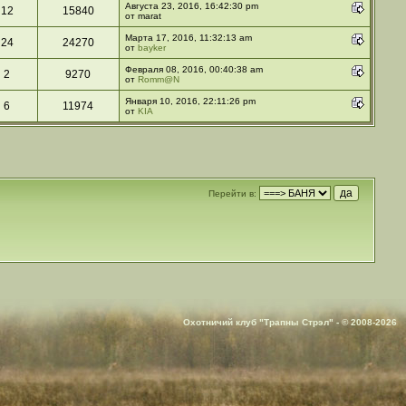
Августа 23, 2016, 16:42:30 pm
12
15840
от marat
Марта 17, 2016, 11:32:13 am
24
24270
от
bayker
Февраля 08, 2016, 00:40:38 am
2
9270
от
Romm@N
Января 10, 2016, 22:11:26 pm
6
11974
от
KIA
Перейти в:
Охотничий клуб "Трапны Стрэл" - © 2008-2026