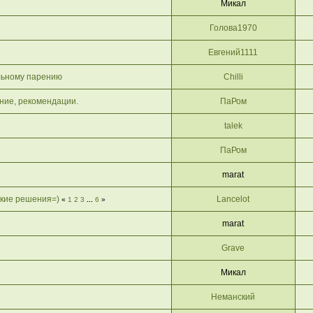
Микал
Голова1970
Евгений1111
льному парению
Chilli
ние, рекомендации.
ПаРом
talek
ПаРом
marat
ские решения=)
Lancelot
«
1
2
3
...
6
»
marat
Grave
Микал
Неманский