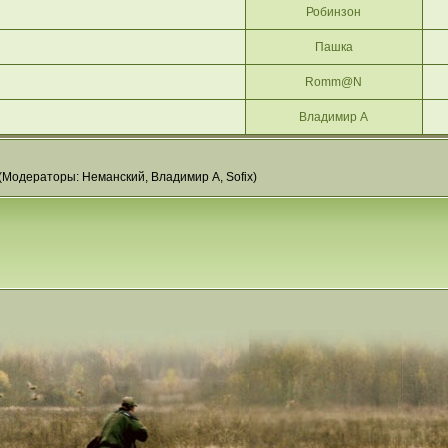
Робинзон
Пашка
Romm@N
Владимир А
(Модераторы:
Неманский
,
Владимир А
,
Sofix
)