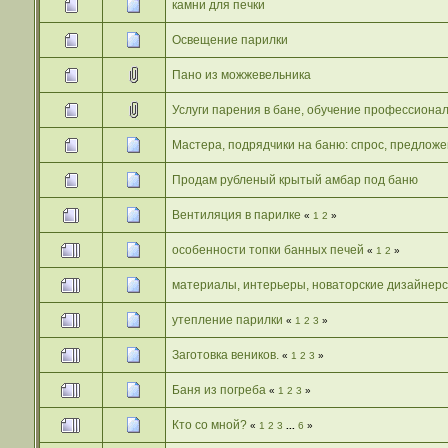
камни для печки
Освещение парилки
Пано из можжевельника
Услуги парения в бане, обучение профессиона
Мастера, подрядчики на баню: спрос, предложе
Продам рубленый крытый амбар под баню
Вентиляция в парилке
«
1
2
»
особенности топки банных печей
«
1
2
»
материалы, интерьеры, новаторские дизайнер
утепление парилки
«
1
2
3
»
Заготовка веников.
«
1
2
3
»
Баня из погреба
«
1
2
3
»
Кто со мной?
«
1
2
3
...
6
»