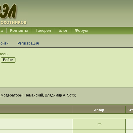
ка
Контакты
Галерея
Блог
Форум
Войти
Регистрация
тесь
.
(Модераторы:
Неманский
,
Владимир А
,
Sofix
)
Автор
От
ltm