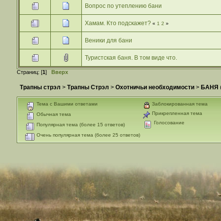
Вопрос по утеплению бани
Хамам. Кто подскажет?
«
1
2
»
Веники для бани
Туристская баня. В том виде что.
Страниц: [
1
]
Вверх
Трапны стрэл
>
Трапны Стрэл
>
Охотничьи необходимости
>
БАНЯ
Тема с Вашими ответами
Заблокированная тема
Прикрепленная тема
Обычная тема
Голосование
Популярная тема (более 15 ответов)
Очень популярная тема (более 25 ответов)