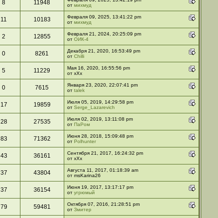
8
11948
от
михмуд
Февраля 09, 2025, 13:41:22 pm
11
10183
от
михмуд
Февраля 21, 2024, 20:25:09 pm
2
12855
от
ОИК-4
Декабря 21, 2020, 16:53:49 pm
0
8261
от
Chilli
Мая 16, 2020, 16:55:56 pm
5
11229
от xXx
Января 23, 2020, 22:07:41 pm
0
7615
от
talek
Июля 05, 2019, 14:29:58 pm
17
19859
от
Serge_Lazarevich
Июля 02, 2019, 13:11:08 pm
28
27535
от
ПаРом
Июня 28, 2018, 15:09:48 pm
83
71362
от
Polhunter
Сентября 21, 2017, 16:24:32 pm
43
36161
от xXx
Августа 11, 2017, 01:18:39 am
37
43804
от msKarina26
Июня 19, 2017, 13:17:17 pm
37
36154
от
угрюмый
Октября 07, 2016, 21:28:51 pm
79
59481
от
Змитер