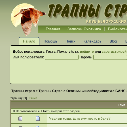
Главная
Записки Охотника
Библиоте
Начало
Помощь
Поиск
Календарь
Blog
Добро пожаловать,
Гость
. Пожалуйста,
войдите
или
зарегистрируй
Имя пользователя:
Пароль:
Трапны стрэл
>
Трапны Стрэл
>
Охотничьи необходимости
>
БАНЯ
Страниц: [
1
]
Вниз
Тема
0 Пользователей и 1 Гость смотрят этот раздел.
Медный ковш. Есть ему место в бане?