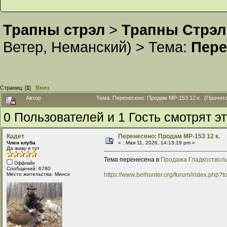
Трапны стрэл
>
Трапны Стрэл
Ветер
,
Неманский
) >
Тема:
Пере
Страниц: [
1
]
Вниз
Автор
Тема: Перенесено: Продам МР-153 12 к. (Прочита
0 Пользователей и 1 Гость смотрят эт
Кадет
Перенесено: Продам МР-153 12 к.
Член клуба
«
:
Мая 11, 2026, 14:13:19 pm »
Да живу я тут
Тема перенесена в
Продажа Гладкостволь
Оффлайн
Сообщений: 6780
https://www.belhunter.org/forum/index.php?
Место жительства: Минск