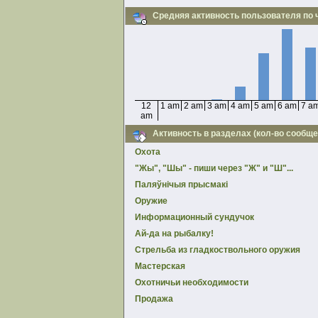
Средняя активность пользователя по 
12
1 am
2 am
3 am
4 am
5 am
6 am
7 a
am
Активность в разделах (кол-во сообще
Охота
"Жы", "Шы" - пиши через "Ж" и "Ш"...
Паляўнiчыя прысмакi
Оружие
Информационный сундучок
Ай-да на рыбалку!
Стрельба из гладкоствольного оружия
Мастерская
Охотничьи необходимости
Продажа