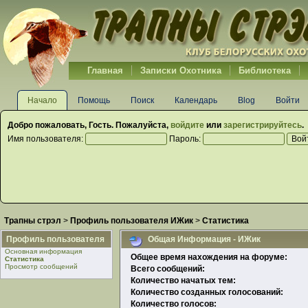
Главная
Записки Охотника
Библиотека
Начало
Помощь
Поиск
Календарь
Blog
Войти
Добро пожаловать,
Гость
. Пожалуйста,
войдите
или
зарегистрируйтесь
.
Имя пользователя:
Пароль:
Трапны стрэл
>
Профиль пользователя ИЖик
>
Статистика
Профиль пользователя
Общая Информация - ИЖик
Основная информация
Общее время нахождения на форуме:
Статистика
Просмотр сообщений
Всего сообщений:
Количество начатых тем:
Количество созданных голосований:
Количество голосов: