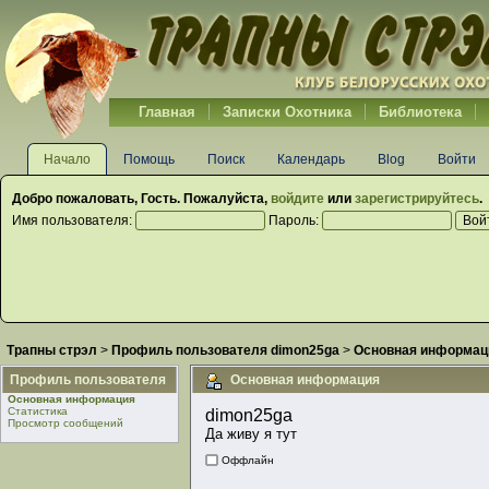
Главная
Записки Охотника
Библиотека
Начало
Помощь
Поиск
Календарь
Blog
Войти
Добро пожаловать,
Гость
. Пожалуйста,
войдите
или
зарегистрируйтесь
.
Имя пользователя:
Пароль:
Трапны стрэл
>
Профиль пользователя dimon25ga
>
Основная информац
Профиль пользователя
Основная информация
Основная информация
Статистика
dimon25ga 
Просмотр сообщений
Да живу я тут
Оффлайн