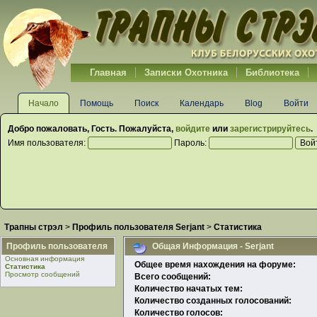
Главная
Записки Охотника
Библиотека
Начало
Помощь
Поиск
Календарь
Blog
Войти
Добро пожаловать,
Гость
. Пожалуйста,
войдите
или
зарегистрируйтесь
.
Имя пользователя:
Пароль:
Трапны стрэл
>
Профиль пользователя Serjant
>
Статистика
Профиль пользователя
Общая Информация - Serjant
Основная информация
Общее время нахождения на форуме:
Статистика
Просмотр сообщений
Всего сообщений:
Количество начатых тем:
Количество созданных голосований:
Количество голосов: